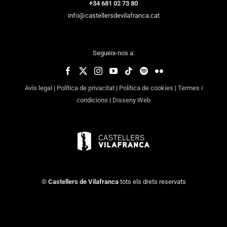
+34 681 02 73 80
info@castellersdevilafranca.cat
Segueix-nos a:
Avís legal
|
Política de privacitat
|
Política de cookies
|
Termes i
condicions
|
Disseny Web
©
Castellers de Vilafranca
tots els drets reservats