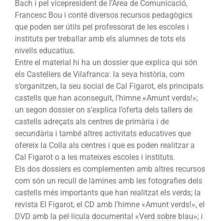
Bach i pel vicepresident de l’Àrea de Comunicació,
Francesc Bou i conté diversos recursos pedagògics
que poden ser útils pel professorat de les escoles i
instituts per treballar amb els alumnes de tots els
nivells educatius.
Entre el material hi ha un dossier que explica qui són
els Castellers de Vilafranca: la seva història, com
s’organitzen, la seu social de Cal Figarot, els principals
castells que han aconseguit, l’himne «Amunt verds!»;
un segon dossier on s’explica l’oferta dels tallers de
castells adreçats als centres de primària i de
secundària i també altres activitats educatives que
ofereix la Colla als centres i que es poden realitzar a
Cal Figarot o a les mateixes escoles i instituts.
Els dos dossiers es complementen amb altres recursos
com són un recull de làmines amb les fotografies dels
castells més importants que han realitzat els verds; la
revista El Figarot, el CD amb l’himne «Amunt verds!», el
DVD amb la pel·lícula documental «Verd sobre blau»; i