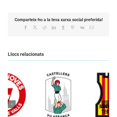
Comparteix-ho a la teva xarxa social preferida!
Facebook
X
Reddit
LinkedIn
Tumblr
Pinterest
Vk
Email:
Llocs relacionats
Els Castellers de Vilafranca unieixen tradició i
patrimoni en un viatge de colla a la Vall
d’Aran i a la Vall de Boí