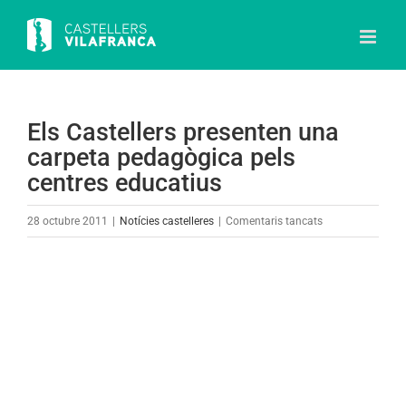
Skip
to
content
Els Castellers presenten una
carpeta pedagògica pels
centres educatius
a
28 octubre 2011
|
Notícies castelleres
|
Comentaris tancats
Els
Castellers
View
presenten
Larger
una
Image
carpeta
pedagògica
pels
centres