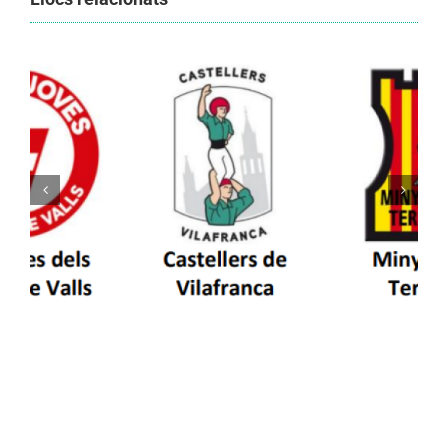
Els Castellers de Vilafranca unieixen tradició i
patrimoni en un viatge de colla a la Vall
d’Aran i a la Vall de Boí