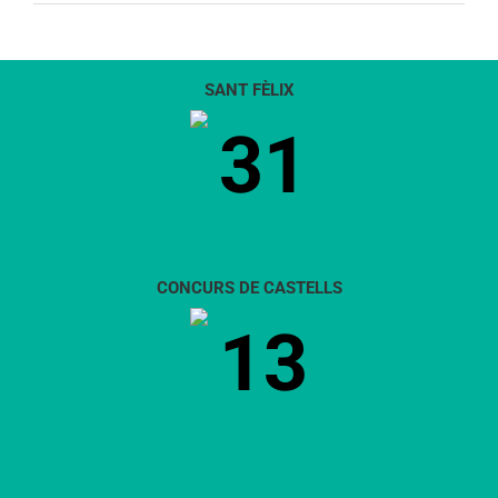
SANT FÈLIX
31
CONCURS DE CASTELLS
13