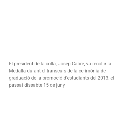
l’European
University,
en
la
categoria
de
lideratge
El president de la colla, Josep Cabré, va recollir la
Medalla durant el transcurs de la cerimònia de
graduació de la promoció d’estudiants del 2013, el
passat dissabte 15 de juny