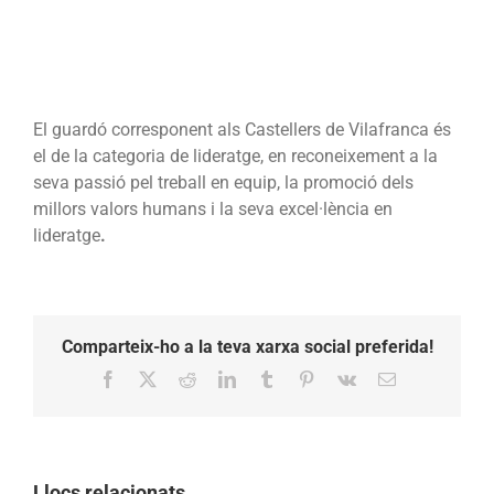
El guardó corresponent als Castellers de Vilafranca és
el de la categoria de lideratge, en reconeixement a la
seva passió pel treball en equip, la promoció dels
millors valors humans i la seva excel·lència en
lideratge
.
Comparteix-ho a la teva xarxa social preferida!
Facebook
X
Reddit
LinkedIn
Tumblr
Pinterest
Vk
Email:
Llocs relacionats