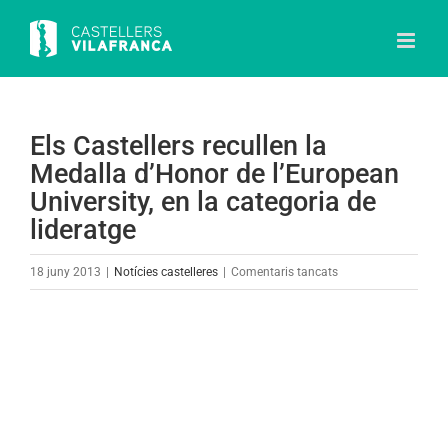
Skip
to
content
Els Castellers recullen la
Medalla d’Honor de l’European
University, en la categoria de
lideratge
a
18 juny 2013
|
Notícies castelleres
|
Comentaris tancats
Els
Castellers
View
recullen
Larger
la
Image
Medalla
d’Honor
de