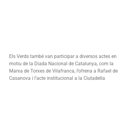
Barcelona
l’Onze
de
Setembre
Els Verds també van participar a diversos actes en
motiu de la Diada Nacional de Catalunya, com la
Marxa de Torxes de Vilafranca, l’ofrena a Rafael de
Casanova i l’acte institucional a la Ciutadella