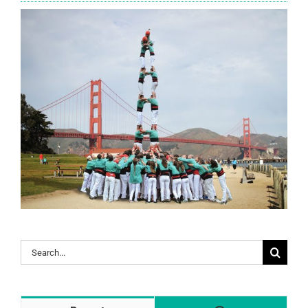
Search
for: