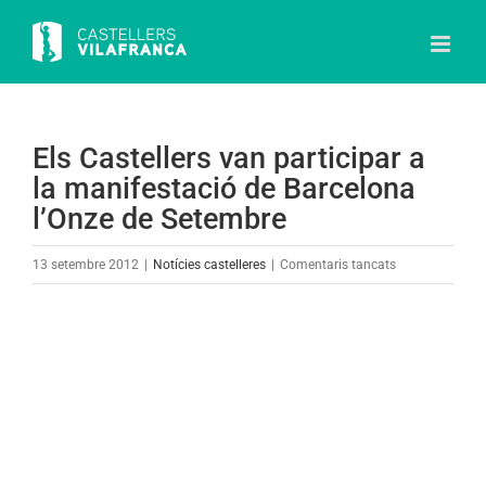
Skip
to
content
Els Castellers van participar a
la manifestació de Barcelona
l’Onze de Setembre
a
13 setembre 2012
|
Notícies castelleres
|
Comentaris tancats
Els
Castellers
View
van
Larger
participar
Image
a
la
manifestació
de