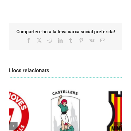
Comparteix-ho a la teva xarxa social preferida!
Facebook
X
Reddit
LinkedIn
Tumblr
Pinterest
Vk
Email:
Llocs relacionats
Els Castellers de Vilafranca unieixen tradició i