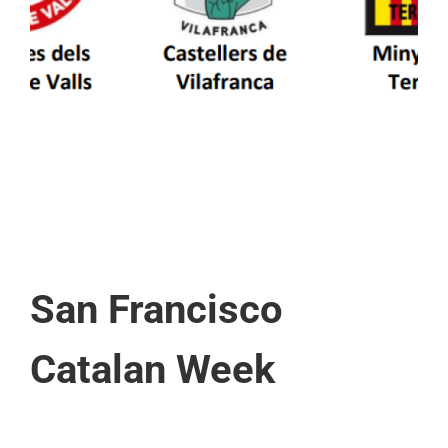
patrimoni en un viatge de colla a la Vall
d’Aran i a la Vall de Boí
San Francisco
Catalan Week