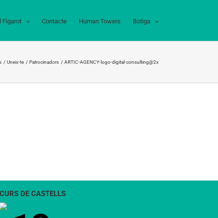
l Figarot
Contacte
Human Towers
Botiga
s
Uneix-te
Patrocinadors
ARTIC-AGENCY-logo-digital-consulting@2x
CURS DE CASTELLS