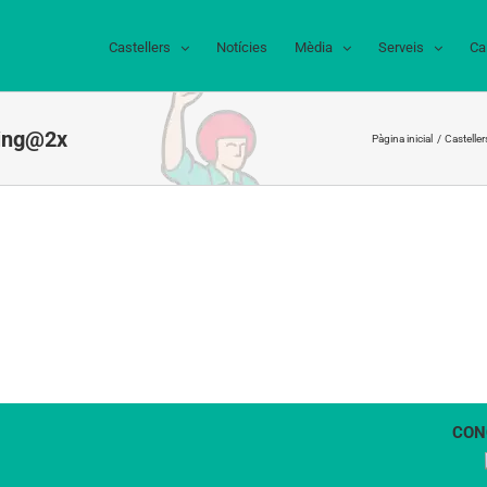
Castellers
Notícies
Mèdia
Serveis
Ca
ting@2x
Pàgina inicial
Casteller
CON