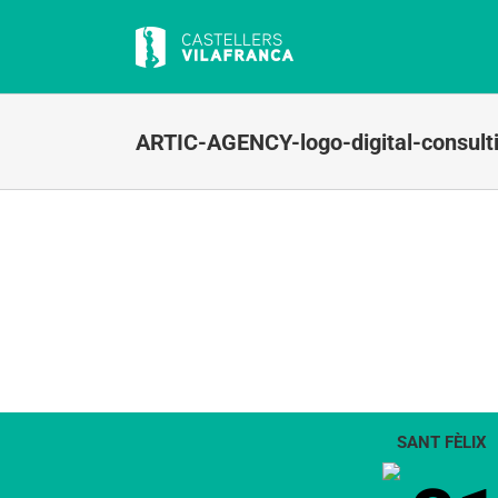
Skip
to
content
ARTIC-AGENCY-logo-digital-consul
SANT FÈLIX