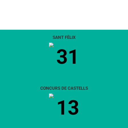
SANT FÈLIX
31
CONCURS DE CASTELLS
13