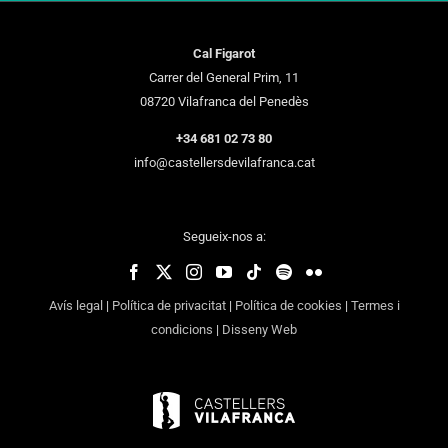
Cal Figarot
Carrer del General Prim, 11
08720 Vilafranca del Penedès
+34 681 02 73 80
info@castellersdevilafranca.cat
Segueix-nos a:
Avís legal
|
Política de privacitat
|
Política de cookies
|
Termes i
condicions
|
Disseny Web