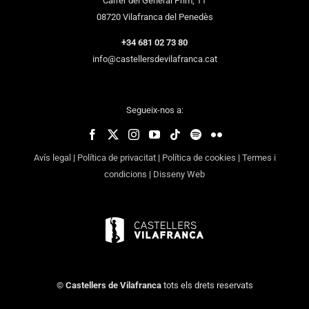
Carrer del General Prim, 11
08720 Vilafranca del Penedès
+34 681 02 73 80
info@castellersdevilafranca.cat
Segueix-nos a:
Avís legal
|
Política de privacitat
|
Política de cookies
|
Termes i
condicions
|
Disseny Web
©
Castellers de Vilafranca
tots els drets reservats