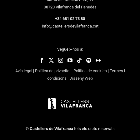
08720 Vilafranca del Penedès
+34 681 02 73 80
info@castellersdevilafranca.cat
Segueix-nos a:
Avís legal
|
Política de privacitat
|
Política de cookies
|
Termes i
condicions
|
Disseny Web
©
Castellers de Vilafranca
tots els drets reservats