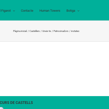
l Figarot
Contacte
Human Towers
Botiga
Pàgina inicial
Castellers
Uneix-te
Patrocinadors
instatec
CURS DE CASTELLS