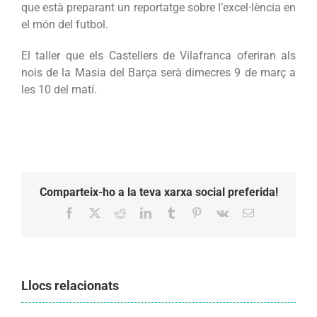
que està preparant un reportatge sobre l’excel·lència en
el món del futbol.
El taller que els Castellers de Vilafranca oferiran als
nois de la Masia del Barça serà dimecres 9 de març a
les 10 del matí.
Comparteix-ho a la teva xarxa social preferida!
Facebook
X
Reddit
LinkedIn
Tumblr
Pinterest
Vk
Email:
Llocs relacionats