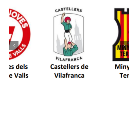
Els Castellers de Vilafranca unieixen tradició i
patrimoni en un viatge de colla a la Vall
d’Aran i a la Vall de Boí