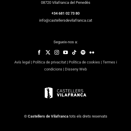
08720 Vilafranca del Penedès
+34 681 02 73 80
info@castellersdevilafranca.cat
Segueix-nos a:
Avís legal
|
Política de privacitat
|
Política de cookies
|
Termes i
condicions
|
Disseny Web
©
Castellers de Vilafranca
tots els drets reservats