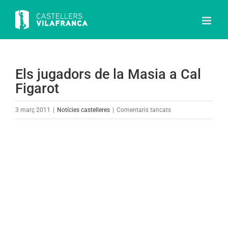
Skip
to
content
Els jugadors de la Masia a Cal
Figarot
a
3 març 2011
|
Notícies castelleres
|
Comentaris tancats
Els
jugadors
View
de
Larger
la
Image
Masia
a
Cal
Figarot