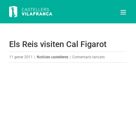
Skip
to
content
Els Reis visiten Cal Figarot
a
11 gener 2011
|
Notícies castelleres
|
Comentaris tancats
Els
Reis
View
visiten
Larger
Cal
Image
Figarot