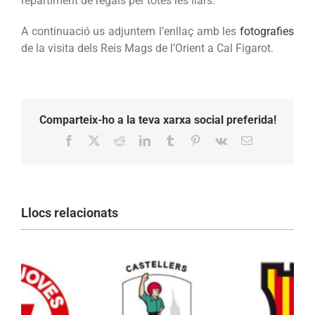
repartiment de regals per totes les llars.
A continuació us adjuntem l’enllaç amb les
fotografies
de la visita dels Reis Mags de l’Orient a Cal Figarot.
Comparteix-ho a la teva xarxa social preferida!
Facebook
X
Reddit
LinkedIn
Tumblr
Pinterest
Vk
Email:
Llocs relacionats