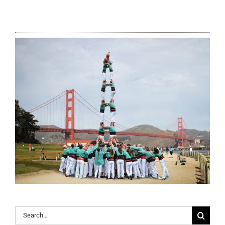
Search
for: