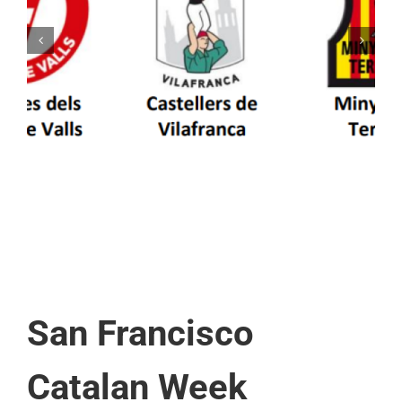
Els Castellers de Vilafranca unieixen tradició i
patrimoni en un viatge de colla a la Vall
d’Aran i a la Vall de Boí
San Francisco
Catalan Week