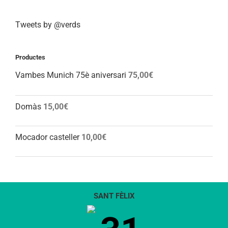
Tweets by @verds
Productes
Vambes Munich 75è aniversari
75,00
€
Domàs
15,00
€
Mocador casteller
10,00
€
SANT FÈLIX