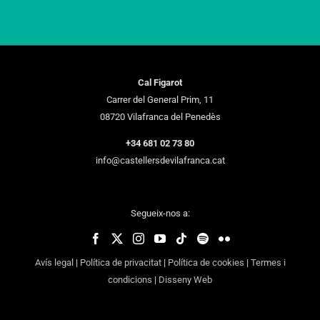
Cal Figarot
Carrer del General Prim, 11
08720 Vilafranca del Penedès
+34 681 02 73 80
info@castellersdevilafranca.cat
Segueix-nos a:
Avís legal
|
Política de privacitat
|
Política de cookies
|
Termes i
condicions
|
Disseny Web