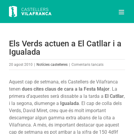
Skip
to
content
Els Verds actuen a El Catllar i a
Igualada
a
20 agost 2010
|
Notícies castelleres
|
Comentaris tancats
Els
Verds
Aquest cap de setmana, els Castellers de Vilafranca
actuen
tenen
dues cites claus de cara a la Festa Major
. La
a
primera d’aquestes serà dissabte a la tarda a
El Catllar
,
El
i la segona, diumenge a
Igualada
. El cap de colla dels
Catllar
Verds, David Miret, creu que és molt important
i
descarregar algun gamma extra abans de la cita a
a
Vilafranca. A més, és important destacar que aquest
Igualada
cap de setmana es pot arribar a la xifra de 150 4d9f