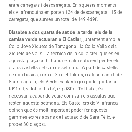
entre carregats i descarregats. En aquests moments
els vilafranquins en porten 134 de descarregats i 15 de
carregats, que sumen un total de 149 4d9f.
Dissabte a dos quarts de set de la tarda, els de la
camisa verda actuaran a El Catllar
, juntament amb la
Colla Jove Xiquets de Tarragona i la Colla Vella dels
Xiquets de Valls. La tècnica de la colla creu que és en
aquesta plaça on hi haurà el caliu suficient per fer els
grans castells del cap de setmana. A part de castells
de nou bàsics, com el 3 i el 4 folrats, o algun castell de
8 amb agulla, els Verds es plantegen poder portar la
td9fm i, si tot sortís bé, el pd8fm. Tot i així, és
necessari acabar de veure com van els assaigs que
resten aquesta setmana. Els Castellers de Vilafranca
opinen que és molt important poder fer aquests
gammes extres abans de l’actuació de Sant Fèlix, el
proper 30 d’agost.