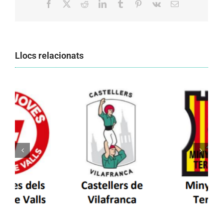
Facebook
X
Reddit
LinkedIn
Tumblr
Pinterest
Vk
Email:
Llocs relacionats
Els Castellers de Vilafranca unieixen tradició i
patrimoni en un viatge de colla a la Vall
d’Aran i a la Vall de Boí