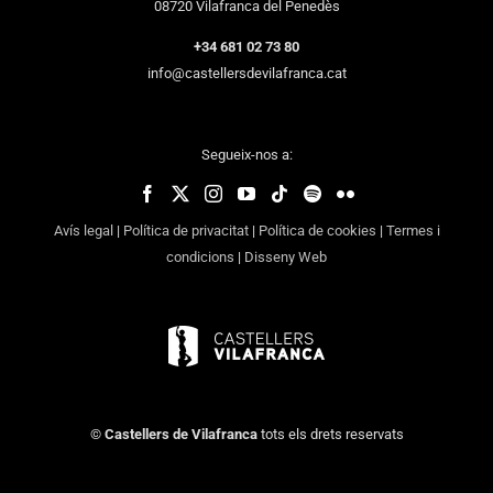
08720 Vilafranca del Penedès
+34 681 02 73 80
info@castellersdevilafranca.cat
Segueix-nos a:
Avís legal
|
Política de privacitat
|
Política de cookies
|
Termes i
condicions
|
Disseny Web
©
Castellers de Vilafranca
tots els drets reservats