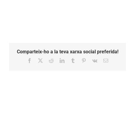
Comparteix-ho a la teva xarxa social preferida!
Facebook
X
Reddit
LinkedIn
Tumblr
Pinterest
Vk
Email: