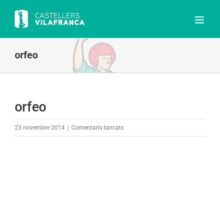
Skip
to
content
orfeo
orfeo
a
23 novembre 2014
|
Comentaris tancats
orfeo