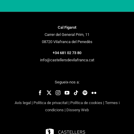
Cal Figarot
Carrer del General Prim, 11
08720 Vilafranca del Penedès
+34 681 02 73 80
info@castellersdevilafranca.cat
Segueix-nos a:
Avís legal
|
Política de privacitat
|
Política de cookies
|
Termes i
condicions
|
Disseny Web