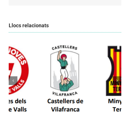
Llocs relacionats
Els Castellers de Vilafranca unieixen tradició i
patrimoni en un viatge de colla a la Vall
d’Aran i a la Vall de Boí