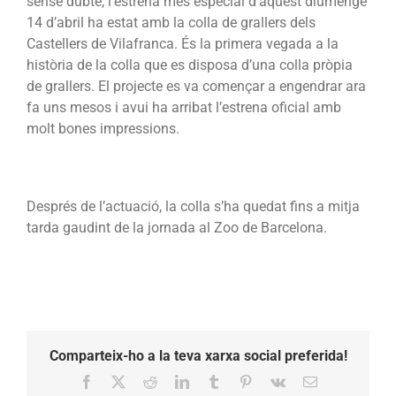
sense dubte, l’estrena més especial d’aquest diumenge
14 d’abril ha estat amb la colla de grallers dels
Castellers de Vilafranca. És la primera vegada a la
història de la colla que es disposa d’una colla pròpia
de grallers. El projecte es va començar a engendrar ara
fa uns mesos i avui ha arribat l’estrena oficial amb
molt bones impressions.
Després de l’actuació, la colla s’ha quedat fins a mitja
tarda gaudint de la jornada al Zoo de Barcelona.
Comparteix-ho a la teva xarxa social preferida!
Facebook
X
Reddit
LinkedIn
Tumblr
Pinterest
Vk
Email: