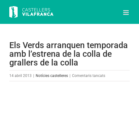
Skip
to
content
Els Verds arranquen temporada
amb l’estrena de la colla de
grallers de la colla
a
14 abril 2013
|
Notícies castelleres
|
Comentaris tancats
Els
Verds
View
arranquen
Larger
temporada
Image
amb
l’estrena
de
la