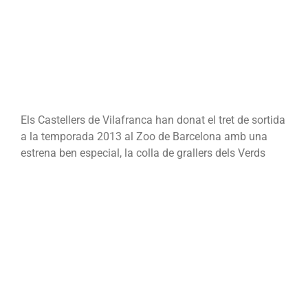
colla
de
grallers
de
la
colla
Els Castellers de Vilafranca han donat el tret de sortida
a la temporada 2013 al Zoo de Barcelona amb una
estrena ben especial, la colla de grallers dels Verds