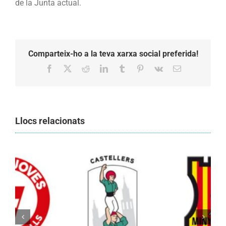
de la Junta actual.
Comparteix-ho a la teva xarxa social preferida!
Facebook
X
Reddit
LinkedIn
Tumblr
Pinterest
Vk
Email:
Llocs relacionats
Els Castellers de Vilafranca unieixen tradició i