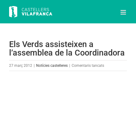
Skip
to
content
Els Verds assisteixen a
l’assemblea de la Coordinadora
a
27 març 2012
|
Notícies castelleres
|
Comentaris tancats
Els
Verds
View
assisteixen
Larger
a
Image
l’assemblea
de
la
Coordinadora