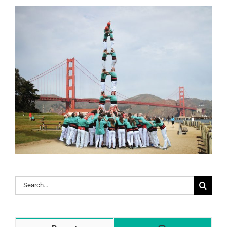
Search
for: