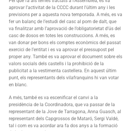
Pel que fa als temes tractats a l’Assemblea, es va
aprovar l’activitat de la CCCC durant l’últim any i les
previsions per a aquesta nova temporada. A més, es va
fer un balanç de l’estudi del casc al pom de dalt, que
va finalitzar amb l’aprovació de l’obligatorietat d’ús del
casc de dosos en totes les construccions. A més, es
van donar per bons els comptes econòmics del passat
exercici de l’entitat i es va aprovar el pressupost pel
proper any. També es va aprovar el document sobre els
valors socials dels castells i la prohibició de la
publicitat a la vestimenta castellera. En aquest últim
punt, els representants dels vilafranquins hi van votar
en blanc.
A més, també es va escenificar el canvi a la
presidència de la Coordinadora, que va passar de la
representant de la Jove de Tarragona, Anna Guasch, al
representant dels Capgrossos de Mataró, Sergi Valdé,
tal i com es va acordar ara fa dos anys a la formació