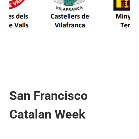
patrimoni en un viatge de colla a la Vall
d’Aran i a la Vall de Boí
San Francisco
Catalan Week