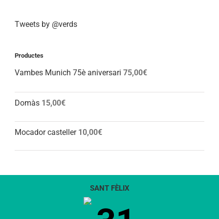
Tweets by @verds
Productes
Vambes Munich 75è aniversari
75,00
€
Domàs
15,00
€
Mocador casteller
10,00
€
SANT FÈLIX