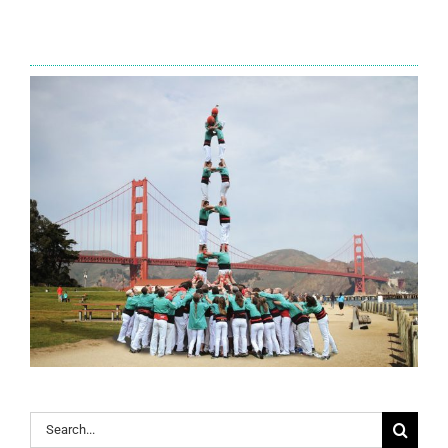
Search
for: