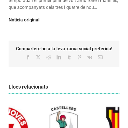
temporada i el primer pilar de vuit amb folre i manilles,
nou
que acompanyats dels tres i quatre de nou…
i
el
Notícia original
primer
pilar
de
vuit
Comparteix-ho a la teva xarxa social preferida!
i
Facebook
X
Reddit
LinkedIn
Tumblr
Pinterest
Vk
Email:
els
Bordegassos
recuperen
el
Llocs relacionats
tres
de
vuit
al
cap
de
set