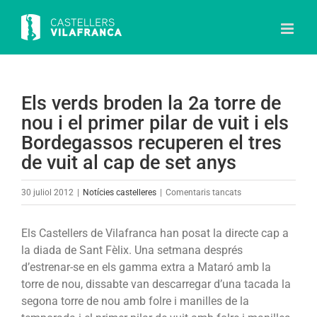
Skip
to
content
Els verds broden la 2a torre de
nou i el primer pilar de vuit i els
Bordegassos recuperen el tres
de vuit al cap de set anys
a
30 juliol 2012
|
Notícies castelleres
|
Comentaris tancats
Els
verds
Els Castellers de Vilafranca han posat la directe cap a
broden
la diada de Sant Fèlix. Una setmana després
la
d’estrenar-se en els gamma extra a Mataró amb la
2a
torre de nou, dissabte van descarregar d’una tacada la
torre
segona torre de nou amb folre i manilles de la
de