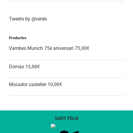
Tweets by @verds
Productes
Vambes Munich 75è aniversari
75,00
€
Domàs
15,00
€
Mocador casteller
10,00
€
SANT FÈLIX