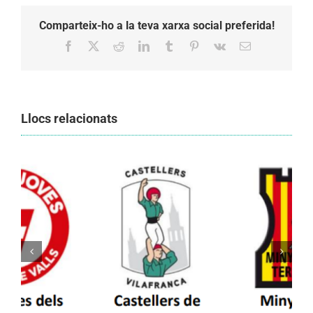
Comparteix-ho a la teva xarxa social preferida!
Facebook
X
Reddit
LinkedIn
Tumblr
Pinterest
Vk
Email:
Llocs relacionats
Els Castellers de Vilafranca unieixen tradició i
patrimoni en un viatge de colla a la Vall
d’Aran i a la Vall de Boí