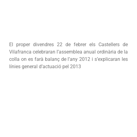
l’Assemblea
anual
ordinària
El proper divendres 22 de febrer els Castellers de
Vilafranca celebraran l’assemblea anual ordinària de la
colla on es farà balanç de l’any 2012 i s’explicaran les
línies general d’actuació pel 2013