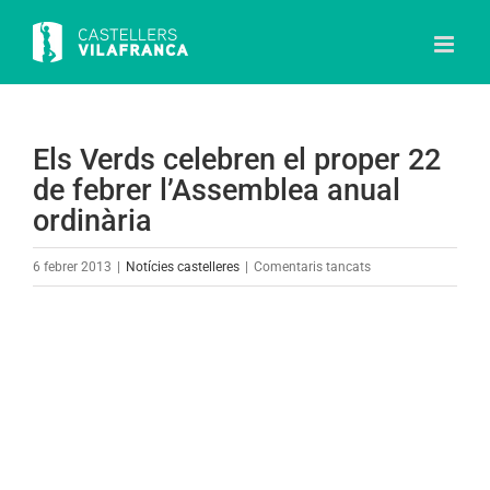
Skip
to
content
Els Verds celebren el proper 22
de febrer l’Assemblea anual
ordinària
a
6 febrer 2013
|
Notícies castelleres
|
Comentaris tancats
Els
Verds
View
celebren
Larger
el
Image
proper
22
de
febrer