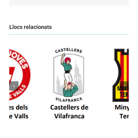
Llocs relacionats
Els Castellers de Vilafranca unieixen tradició i
patrimoni en un viatge de colla a la Vall
d’Aran i a la Vall de Boí