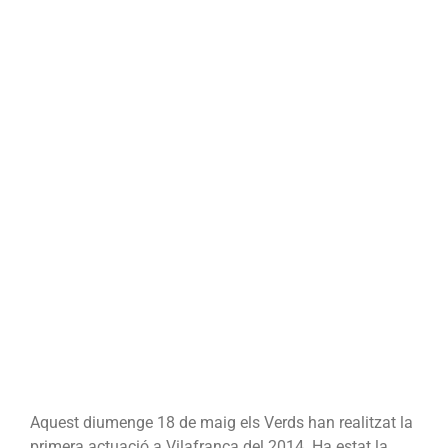
Aquest diumenge 18 de maig els Verds han realitzat la
primera actuació a Vilafranca del 2014. Ha estat la