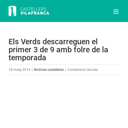
Skip
to
content
Els Verds descarreguen el
primer 3 de 9 amb folre de la
temporada
a
18 maig 2014
|
Notícies castelleres
|
Comentaris tancats
Els
Verds
View
descarreguen
Larger
el
Image
primer
3
de
9