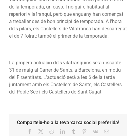
de la temporada, un castell no gaire habitual al
repertori vilafranquí, però que enguany han començat
a treballar des de bon principi de temporada. A l’hora
dels pilars, els Castellers de Vilafranca han descarregat
el de 7 folrat; també el primer de la temporada.
La propera actuació dels vilafranquins serà dissabte
31 de maig al Carrer de Sants, a Barcelona, en motiu
del Firaentitats. L’actuació serà a les 6 de la tarda
juntament amb els Castellers de Sants, els Castellers
del Poble Sec i els Castellers de Sant Cugat.
Comparteix-ho a la teva xarxa social preferida!
Facebook
X
Reddit
LinkedIn
Tumblr
Pinterest
Vk
Email: