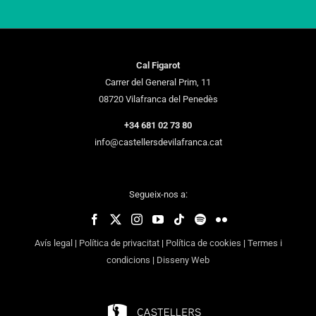
Cal Figarot
Carrer del General Prim, 11
08720 Vilafranca del Penedès
+34 681 02 73 80
info@castellersdevilafranca.cat
Segueix-nos a:
Avís legal
|
Política de privacitat
|
Política de cookies
|
Termes i
condicions
|
Disseny Web