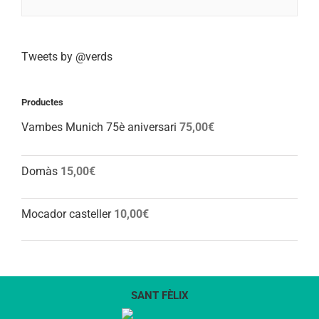
Tweets by @verds
Productes
Vambes Munich 75è aniversari
75,00
€
Domàs
15,00
€
Mocador casteller
10,00
€
SANT FÈLIX