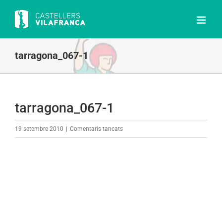
Skip
to
content
tarragona_067-1
tarragona_067-1
a
19 setembre 2010
|
Comentaris tancats
tarragona_067-
1