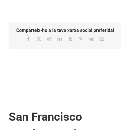
Comparteix-ho a la teva xarxa social preferida!
Facebook
X
Reddit
LinkedIn
Tumblr
Pinterest
Vk
Email:
San Francisco