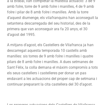
a la Bisbal, van completar la mateixa actuació: 3 de 9
amb folre, torre de 9 amb folre i manilles, 4 de 9 amb
folre i pilar de 8 amb folre i manilles. Amb la torre
d’aquest diumenge, els vilafranquins han aconseguit la
setantena descarregada del seu historial, des de la
primera que van aconseguir ara fa 20 anys, el 30
d’agost del 1995.
A mitjans d’agost, els Castellers de Vilafranca ja han
descarregat aquesta temporada 10 castells amb
manilles: sis torres de 9 amb folre i manilles i quatre
pilars de 8 amb folre i manilles. A dues setmanes de
Sant Fèlix, la colla demana el màxim compromís a tots
els seus castellers i castelleres per donar un pas
endavant a les actuacions del proper cap de setmana i
continuar preparant la cita castellera del 30 d’agost.
Les properes actuacions dels Castellers de Vilafranca