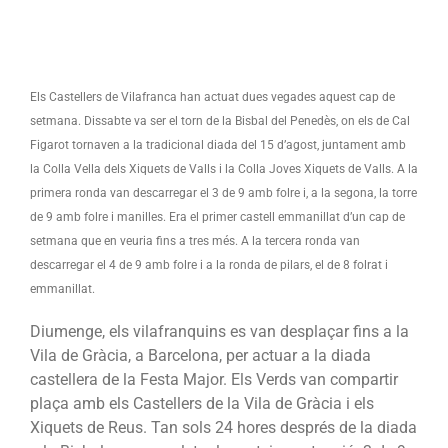
Els Castellers de Vilafranca han actuat dues vegades aquest cap de
setmana. Dissabte va ser el torn de la Bisbal del Penedès, on els de Cal
Figarot tornaven a la tradicional diada del 15 d’agost, juntament amb
la Colla Vella dels Xiquets de Valls i la Colla Joves Xiquets de Valls. A la
primera ronda van descarregar el 3 de 9 amb folre i, a la segona, la torre
de 9 amb folre i manilles. Era el primer castell emmanillat d’un cap de
setmana que en veuria fins a tres més. A la tercera ronda van
descarregar el 4 de 9 amb folre i a la ronda de pilars, el de 8 folrat i
emmanillat.
Diumenge, els vilafranquins es van desplaçar fins a la
Vila de Gràcia, a Barcelona, per actuar a la diada
castellera de la Festa Major. Els Verds van compartir
plaça amb els Castellers de la Vila de Gràcia i els
Xiquets de Reus. Tan sols 24 hores després de la diada