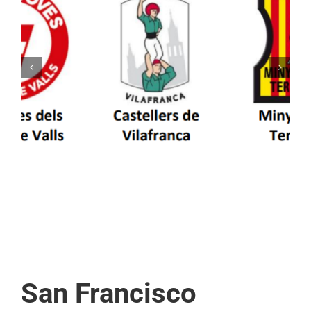
Els Castellers de Vilafranca unieixen tradició i
patrimoni en un viatge de colla a la Vall
d’Aran i a la Vall de Boí
San Francisco