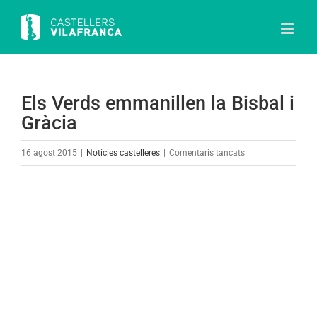
Skip
to
content
Els Verds emmanillen la Bisbal i
Gràcia
a
16 agost 2015
|
Notícies castelleres
|
Comentaris tancats
Els
Verds
View
emmanillen
Larger
la
Image
Bisbal
i
Gràcia