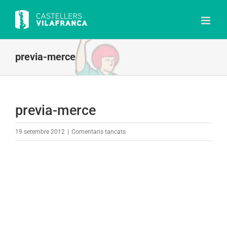
Skip
to
content
previa-merce
previa-merce
a
19 setembre 2012
|
Comentaris tancats
previa-
merce