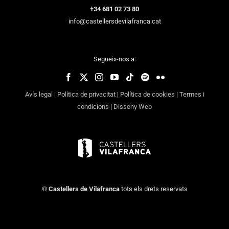
+34 681 02 73 80
info@castellersdevilafranca.cat
Segueix-nos a:
Avís legal
|
Política de privacitat
|
Política de cookies
|
Termes i
condicions
|
Disseny Web
©
Castellers de Vilafranca
tots els drets reservats