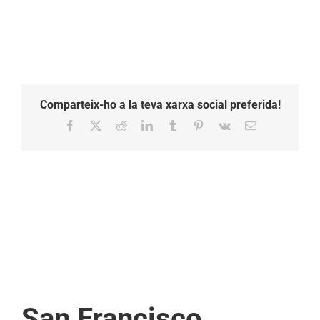
Comparteix-ho a la teva xarxa social preferida!
Facebook
X
Reddit
LinkedIn
Tumblr
Pinterest
Vk
Email:
San Francisco