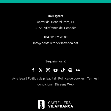
Cal Figarot
Carrer del General Prim, 11
08720 Vilafranca del Penedès
+34 681 02 73 80
info@castellersdevilafranca.cat
Segueix-nos a:
Avís legal
|
Política de privacitat
|
Política de cookies
|
Termes i
condicions
|
Disseny Web