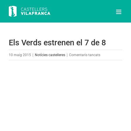
Skip
to
content
Els Verds estrenen el 7 de 8
a
10 maig 2015
|
Notícies castelleres
|
Comentaris tancats
Els
Verds
View
estrenen
Larger
el
Image
7
de
8