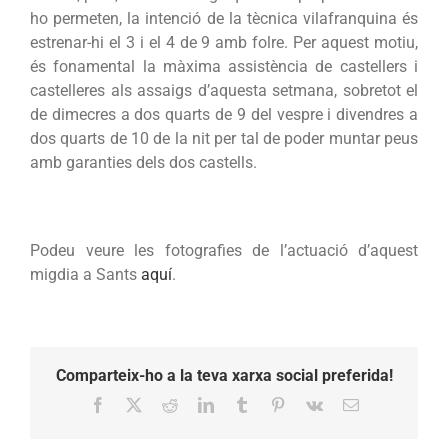
ho permeten, la intenció de la tècnica vilafranquina és
estrenar-hi el 3 i el 4 de 9 amb folre. Per aquest motiu,
és fonamental la màxima assistència de castellers i
castelleres als assaigs d’aquesta setmana, sobretot el
de dimecres a dos quarts de 9 del vespre i divendres a
dos quarts de 10 de la nit per tal de poder muntar peus
amb garanties dels dos castells.
Podeu veure les fotografies de l’actuació d’aquest
migdia a Sants
aquí
.
Comparteix-ho a la teva xarxa social preferida!
Facebook
X
Reddit
LinkedIn
Tumblr
Pinterest
Vk
Email: