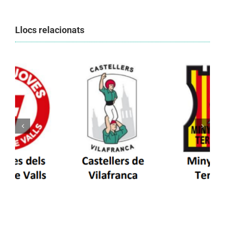
Llocs relacionats
Els Castellers de Vilafranca unieixen tradició i
patrimoni en un viatge de colla a la Vall
d’Aran i a la Vall de Boí