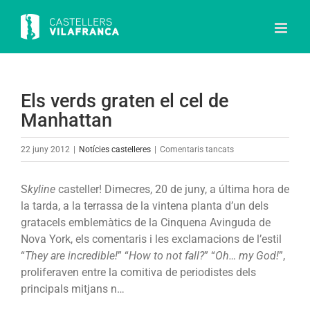
Skip
to
content
Els verds graten el cel de
Manhattan
a
22 juny 2012
|
Notícies castelleres
|
Comentaris tancats
Els
verds
S
kyline
casteller! Dimecres, 20 de juny, a última hora de
graten
la tarda, a la terrassa de la vintena planta d’un dels
el
gratacels emblemàtics de la Cinquena Avinguda de
cel
Nova York, els comentaris i les exclamacions de l’estil
de
“
They are incredible!
” “
How to not fall?
” “
Oh… my God!
”,
Manhattan
proliferaven entre la comitiva de periodistes dels
principals mitjans n…