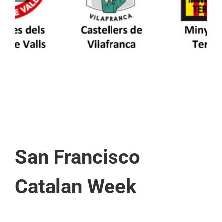
patrimoni en un viatge de colla a la Vall
d’Aran i a la Vall de Boí
San Francisco
Catalan Week