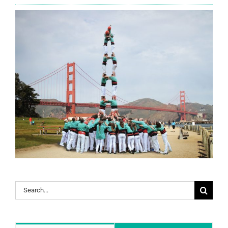
Search
for: