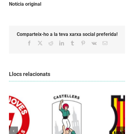
Notícia original
Comparteix-ho a la teva xarxa social preferida!
Facebook
X
Reddit
LinkedIn
Tumblr
Pinterest
Vk
Email:
Llocs relacionats
Els Castellers de Vilafranca unieixen tradició i