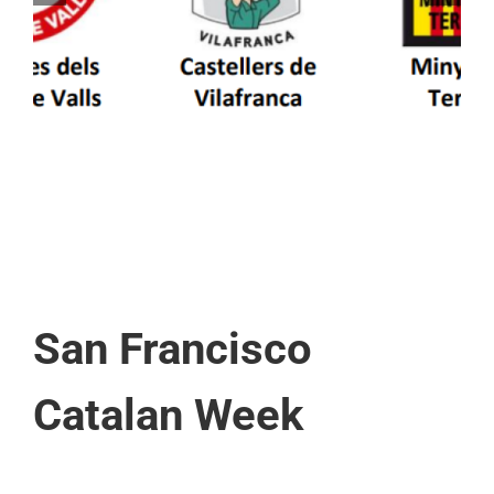
patrimoni en un viatge de colla a la Vall
d’Aran i a la Vall de Boí
San Francisco
Catalan Week