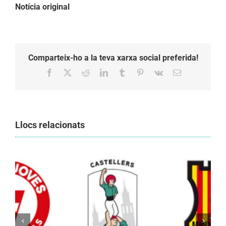
Notícia original
Comparteix-ho a la teva xarxa social preferida!
Facebook
X
Reddit
LinkedIn
Tumblr
Pinterest
Vk
Email:
Llocs relacionats
Els Castellers de Vilafranca unieixen tradició i