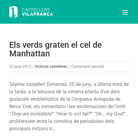
Skip
to
content
Els verds graten el cel de
Manhattan
a
22 juny 2012
|
Notícies castelleres
|
Comentaris tancats
Els
verds
S
kyline
casteller! Dimecres, 20 de juny, a última hora de
graten
la tarda, a la terrassa de la vintena planta d’un dels
el
gratacels emblemàtics de la Cinquena Avinguda de
cel
Nova York, els comentaris i les exclamacions de l’estil
de
“
They are incredible!
” “
How to not fall?
” “
Oh… my God!
”,
Manhattan
proliferaven entre la comitiva de periodistes dels
principals mitjans n…