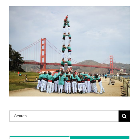
Search
for: