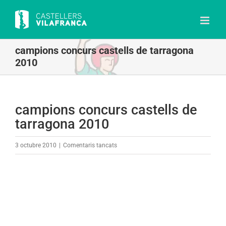
Skip
to
content
campions concurs castells de tarragona
2010
campions concurs castells de
tarragona 2010
a
3 octubre 2010
|
Comentaris tancats
campions
concurs
castells
de
tarragona
2010