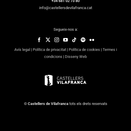
+34 681 02 73 80
info@castellersdevilafranca.cat
Segueix-nos a:
Avís legal
|
Política de privacitat
|
Política de cookies
|
Termes i
condicions
|
Disseny Web
©
Castellers de Vilafranca
tots els drets reservats