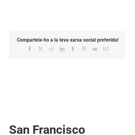
Comparteix-ho a la teva xarxa social preferida!
Facebook
X
Reddit
LinkedIn
Tumblr
Pinterest
Vk
Email:
San Francisco