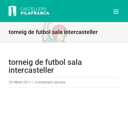
Skip
to
content
torneig de futbol sala intercasteller
torneig de futbol sala
intercasteller
a
22 febrer 2011
|
Comentaris tancats
torneig
de
futbol
sala
intercasteller