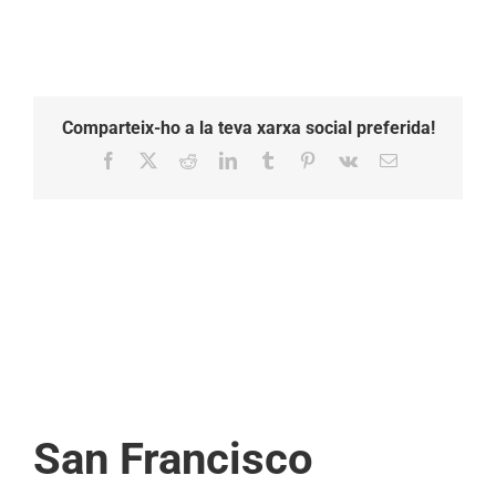
Comparteix-ho a la teva xarxa social preferida!
Facebook
X
Reddit
LinkedIn
Tumblr
Pinterest
Vk
Email:
San Francisco