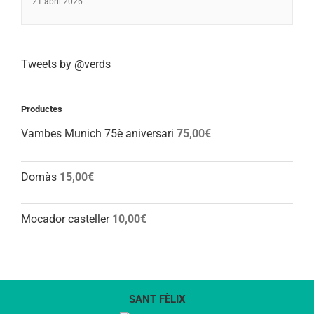
21 abril 2026
Tweets by @verds
Productes
Vambes Munich 75è aniversari
75,00
€
Domàs
15,00
€
Mocador casteller
10,00
€
SANT FÈLIX