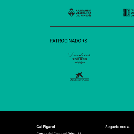
PATROCINADORS:
Cal Figarot
Segueix-nos a:
Carrer del General Prim, 11