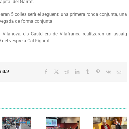
apital del Garraf.
iparan 5 colles serà el següent: una primera ronda conjunta, una
a vegada de forma conjunta.
Vilanova, els Castellers de Vilafranca realitzaran un assaig
del vespre a Cal Figarot.
rida!
Facebook
X
Reddit
LinkedIn
Tumblr
Pinterest
Vk
Emai
Els Verds
Cal Figarot
presenten el
lidera el
llibre
primer