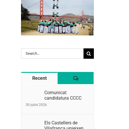
Search
for:
Comentaris
Recent
Comunicat
candidatura CCCC
30 juliol 2026
Els Castellers de
Vilafranca unieixen