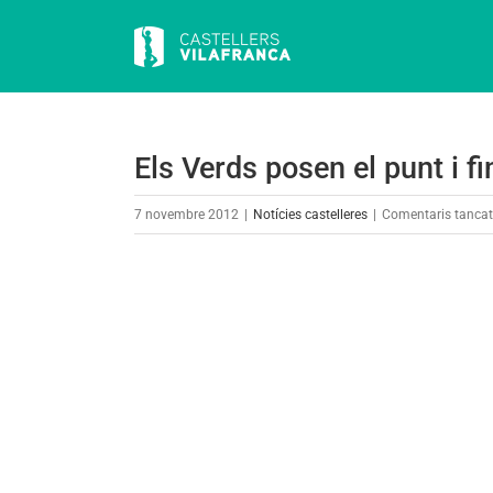
Skip
to
content
Els Verds posen el punt i fi
7 novembre 2012
|
Notícies castelleres
|
Comentaris tanca
View
Larger
Image