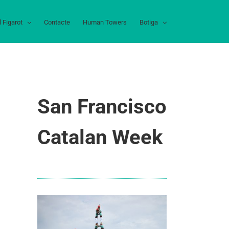
l Figarot
Contacte
Human Towers
Botiga
San Francisco
Catalan Week