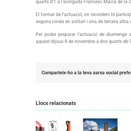
quarts d’1 a l’avinguda Francesc Macià de la c
El format de l’actuació, on recordem hi partic
segona ronda en solitari i una de tercera altr
Per poder preparar l’actuació de diumenge a 
aquest dijous 8 de novembre a dos quarts de 9 
Comparteix-ho a la teva xarxa social prefe
Llocs relacionats
Els
Els
Castellers
Castellers
de
de
Vilafranca
Vilafranca
organitzen
unieixen
la segona