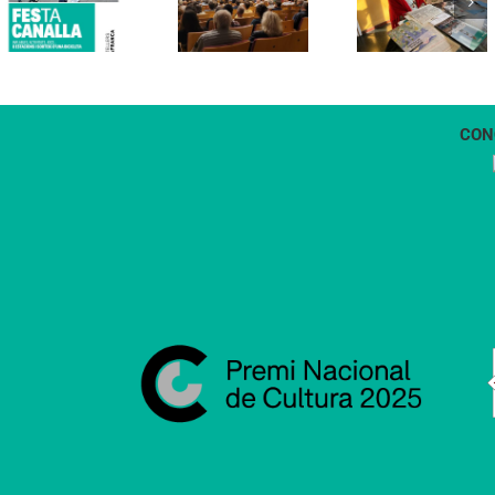
“Petita
projecte
història
d’energia
dels
comunitària
Castellers
de
de
Vilafranca
Vilafranca”
CON
1