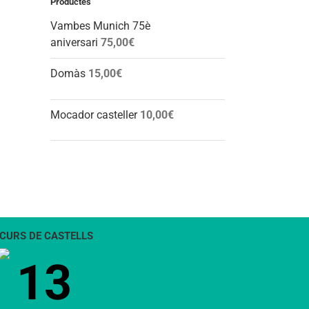
Productes
l:
Vambes Munich 75è
aniversari
75,00
€
Domàs
15,00
€
Mocador casteller
10,00
€
CURS DE CASTELLS
13