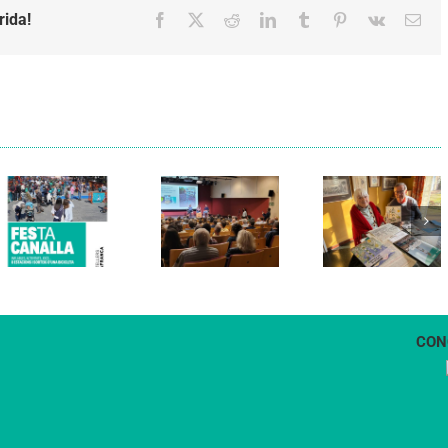
rida!
Facebook
X
Reddit
LinkedIn
Tumblr
Pinterest
Vk
Emai
Els Verds
Cal Figarot
presenten el
lidera el
llibre
primer
“Petita
projecte
història
d’energia
dels
comunitària
Castellers
de
de
Vilafranca
Vilafranca”
CON
1