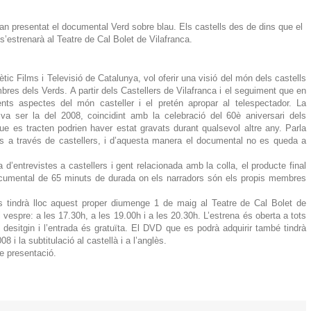
han presentat el documental Verd sobre blau. Els castells des de dins que el
’estrenarà al Teatre de Cal Bolet de Vilafranca.
tic Films i Televisió de Catalunya, vol oferir una visió del món dels castells
res dels Verds. A partir dels Castellers de Vilafranca i el seguiment que en
nts aspectes del món casteller i el pretén apropar al telespectador. La
va ser la del 2008, coincidint amb la celebració del 60è aniversari dels
ue es tracten podrien haver estat gravats durant qualsevol altre any. Parla
lls a través de castellers, i d’aquesta manera el documental no es queda a
’entrevistes a castellers i gent relacionada amb la colla, el producte final
cumental de 65 minuts de durada on els narradors són els propis membres
s tindrà lloc aquest proper diumenge 1 de maig al Teatre de Cal Bolet de
 i vespre: a les 17.30h, a les 19.00h i a les 20.30h. L’estrena és oberta a tots
o desitgin i l’entrada és gratuïta. El DVD que es podrà adquirir també tindrà
i la subtitulació al castellà i a l’anglès.
e presentació.