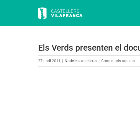
Skip
to
content
Els Verds presenten el doc
a
27 abril 2011
|
Notícies castelleres
|
Comentaris tancats
Els
Ve
View
pre
Larger
el
Image
do
Ve
sob
bla