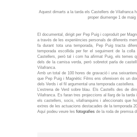
Aquest dimarts a la tarda els Castellers de Vilafranca 
proper diumenge 1 de maig s
El documental, dirigit per Pep Puig i coproduït per Magnè
a través de les experiències personals de diferents memb
fa durant tota una temporada, Pep Puig tracta difere
temporada escollida per fer el seguiment de la colla 
Castellers, però tal i com ha afirmat Puig, els temes q
dels de la camisa verda, però sobretot parla de caste
Vilafranca.
Amb un total de 100 hores de gravació i una seixantena d
que Pep Puig i Magnètic Films ens ofereixen és un do
dels Verds i el fil argumental una temporada castellera.
L’estrena de Verd sobre blau. Els Castells des de din
Vilafranca. Es faran tres projeccions al llarg de la tarda
els castellers, socis, vilafranquins i afeccionats que h
extres de les actuacions destacades de la temporada 2008 
Aquí podeu veure les
fotografies
de la roda de premsa d