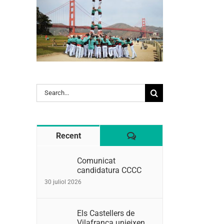
Search
for:
Comentaris
Recent
Comunicat
candidatura CCCC
30 juliol 2026
Els Castellers de
Vilafranca unieixen