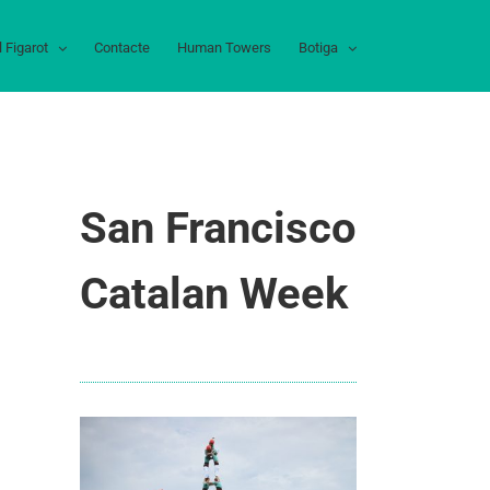
l Figarot
Contacte
Human Towers
Botiga
San Francisco
Catalan Week