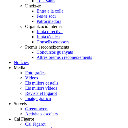
Tots Sants
Uneix-te
Entra a la colla
Fes-te soci
Patrocinadors
Organització interna
Junta directiva
Junta tècnica
Consells assessors
Premis i reconeixements
Concursos guanyats
Altres premis i reconeixements
Notícies
Mèdia
Fotografies
Vídeos
Els millors castells
Els millors vídeos
Revista el Figarot
Imatge gràfica
Serveis
Greentowers
Activitats escolars
Cal Figarot
Cal Figarot