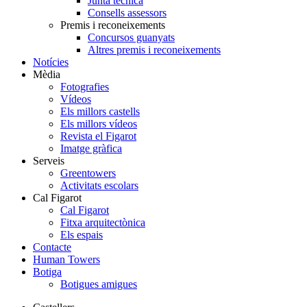
Junta tècnica
Consells assessors
Premis i reconeixements
Concursos guanyats
Altres premis i reconeixements
Notícies
Mèdia
Fotografies
Vídeos
Els millors castells
Els millors vídeos
Revista el Figarot
Imatge gràfica
Serveis
Greentowers
Activitats escolars
Cal Figarot
Cal Figarot
Fitxa arquitectònica
Els espais
Contacte
Human Towers
Botiga
Botigues amigues