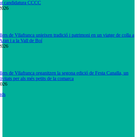
t candidatura CCCC
 2026
llers de Vilafranca unieixen tradició i patrimoni en un viatge de colla a
Aran i a la Vall de Boí
2026
llers de Vilafranca organitzen la segona edició de Festa Canalla, un
tivitats per als més petits de la comarca
2026
rds