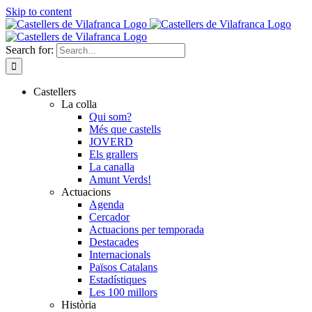
Skip to content
Search for:
Castellers
La colla
Qui som?
Més que castells
JOVERD
Els grallers
La canalla
Amunt Verds!
Actuacions
Agenda
Cercador
Actuacions per temporada
Destacades
Internacionals
Països Catalans
Estadístiques
Les 100 millors
Història