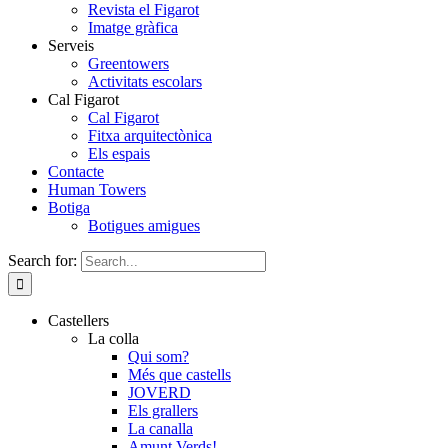
Revista el Figarot
Imatge gràfica
Serveis
Greentowers
Activitats escolars
Cal Figarot
Cal Figarot
Fitxa arquitectònica
Els espais
Contacte
Human Towers
Botiga
Botigues amigues
Search for:
Castellers
La colla
Qui som?
Més que castells
JOVERD
Els grallers
La canalla
Amunt Verds!