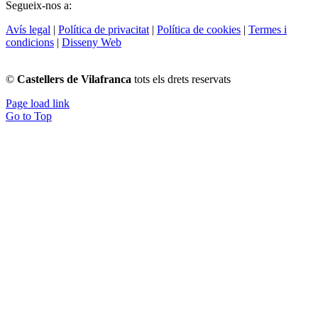
Segueix-nos a:
Avís legal
|
Política de privacitat
|
Política de cookies
|
Termes i
condicions
|
Disseny Web
©
Castellers de Vilafranca
tots els drets reservats
Page load link
Go to Top