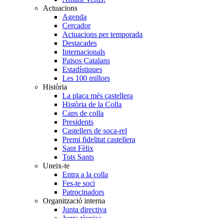
Actuacions
Agenda
Cercador
Actuacions per temporada
Destacades
Internacionals
Països Catalans
Estadístiques
Les 100 millors
Història
La plaça més castellera
Història de la Colla
Caps de colla
Presidents
Castellers de soca-rel
Premi fidelitat castellera
Sant Fèlix
Tots Sants
Uneix-te
Entra a la colla
Fes-te soci
Patrocinadors
Organització interna
Junta directiva