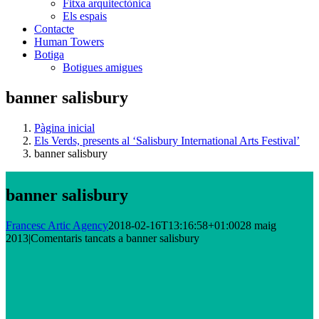
Fitxa arquitectònica
Els espais
Contacte
Human Towers
Botiga
Botigues amigues
banner salisbury
Pàgina inicial
Els Verds, presents al ‘Salisbury International Arts Festival’
banner salisbury
banner salisbury
Francesc Artic Agency
2018-02-16T13:16:58+01:00
28 maig
2013
|
Comentaris tancats
a banner salisbury