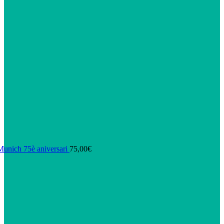
unich 75è aniversari
75,00
€