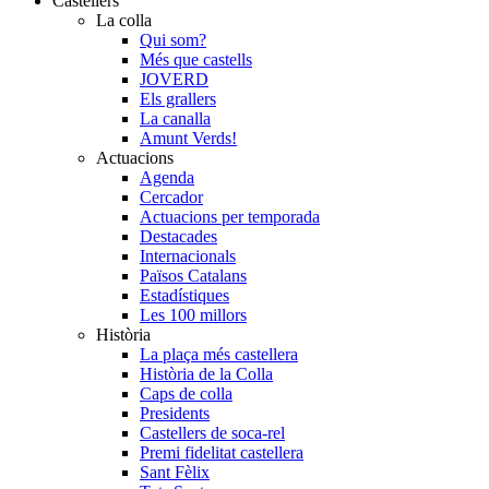
Castellers
La colla
Qui som?
Més que castells
JOVERD
Els grallers
La canalla
Amunt Verds!
Actuacions
Agenda
Cercador
Actuacions per temporada
Destacades
Internacionals
Països Catalans
Estadístiques
Les 100 millors
Història
La plaça més castellera
Història de la Colla
Caps de colla
Presidents
Castellers de soca-rel
Premi fidelitat castellera
Sant Fèlix