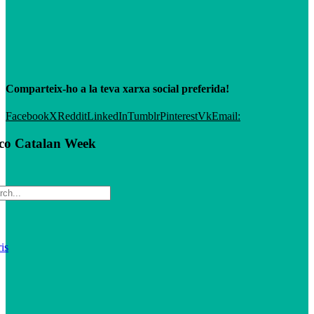
Comparteix-ho a la teva xarxa social preferida!
Facebook
X
Reddit
LinkedIn
Tumblr
Pinterest
Vk
Email:
sco Catalan Week
is