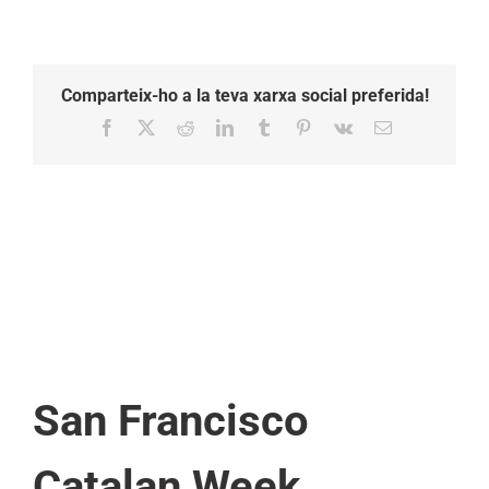
Comparteix-ho a la teva xarxa social preferida!
Facebook
X
Reddit
LinkedIn
Tumblr
Pinterest
Vk
Email:
San Francisco
Catalan Week