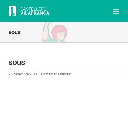
Skip
to
content
sous
sous
a
28 desembre 2011
|
Comentaris tancats
sous