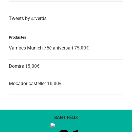
Tweets by @verds
Productes
Vambes Munich 75è aniversari
75,00
€
Domàs
15,00
€
Mocador casteller
10,00
€
SANT FÈLIX