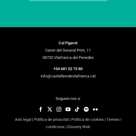
Cal Figarot
Carrer del General Prim, 11
08720 Vilafranca del Penedès
+34 681 02 73 80
info@castellersdevilafranca.cat
Segueix-nos a:
Avís legal
|
Política de privacitat
|
Política de cookies
|
Termes i
condicions
|
Disseny Web