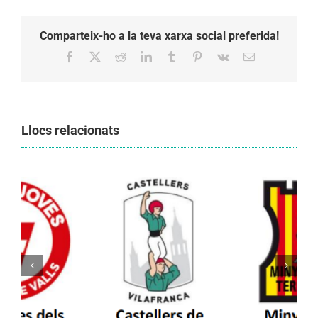
Comparteix-ho a la teva xarxa social preferida!
Facebook
X
Reddit
LinkedIn
Tumblr
Pinterest
Vk
Email:
Llocs relacionats
Els Castellers de Vilafranca unieixen tradició i
patrimoni en un viatge de colla a la Vall
d’Aran i a la Vall de Boí