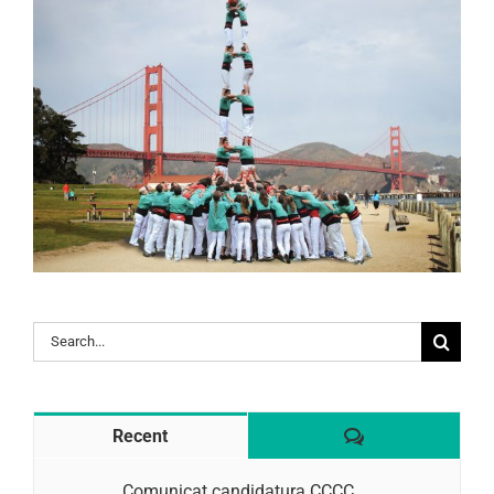
Search
for:
Comentaris
Recent
Comunicat candidatura CCCC