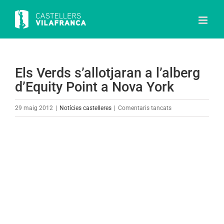
Skip
to
content
Els Verds s’allotjaran a l’alberg
d’Equity Point a Nova York
a
29 maig 2012
|
Notícies castelleres
|
Comentaris tancats
Els
Verds
View
s’allotjaran
Larger
a
Image
l’alberg
d’Equity
Point
a
Nova