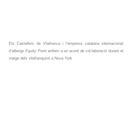
York
Els Castellers de Vilafranca i l’empresa catalana internacional
d’albergs
Equity Point
arriben a un acord
de col·laboració durant el
viatge dels vilafranquins a Nova York