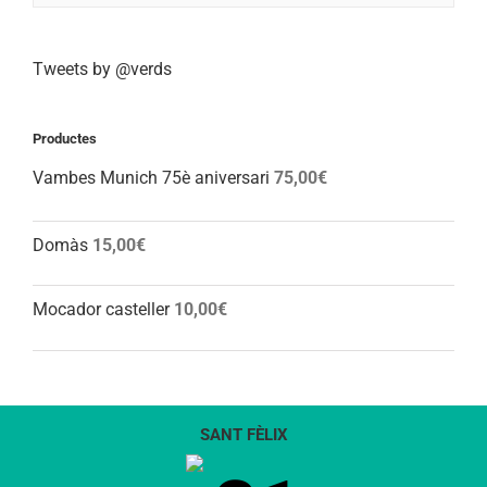
Tweets by @verds
Productes
Vambes Munich 75è aniversari
75,00
€
Domàs
15,00
€
Mocador casteller
10,00
€
SANT FÈLIX