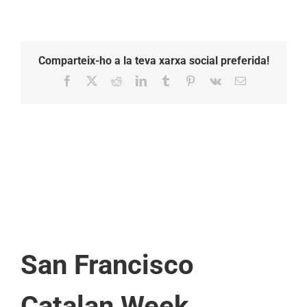
Comparteix-ho a la teva xarxa social preferida!
Facebook
X
Reddit
LinkedIn
Tumblr
Pinterest
Vk
Email:
San Francisco
Catalan Week