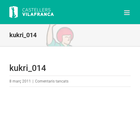
Skip
to
content
kukri_014
kukri_014
a
8 març 2011
|
Comentaris tancats
kukri_014