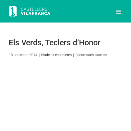
Skip
to
content
Els Verds, Teclers d’Honor
a
18 setembre 2014
|
Notícies castelleres
|
Comentaris tancats
Els
Verds,
View
Teclers
Larger
d’Honor
Image