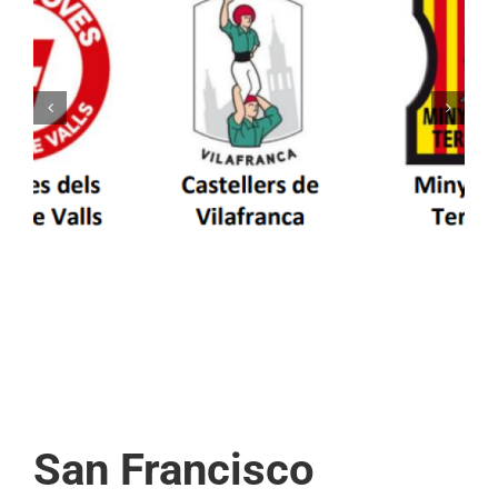
Els Castellers de Vilafranca unieixen tradició i
patrimoni en un viatge de colla a la Vall
d’Aran i a la Vall de Boí
San Francisco