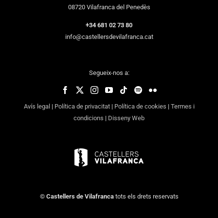
08720 Vilafranca del Penedès
+34 681 02 73 80
info@castellersdevilafranca.cat
Segueix-nos a:
Avís legal
|
Política de privacitat
|
Política de cookies
|
Termes i
condicions
|
Disseny Web
©
Castellers de Vilafranca
tots els drets reservats