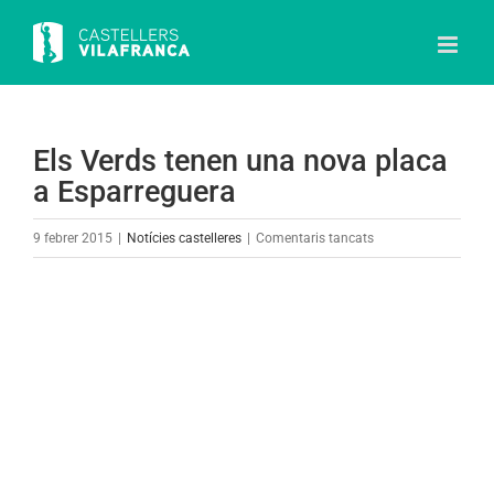
Skip
to
content
Els Verds tenen una nova placa
a Esparreguera
a
9 febrer 2015
|
Notícies castelleres
|
Comentaris tancats
Els
Verds
View
tenen
Larger
una
Image
nova
placa
a
Esparreguera