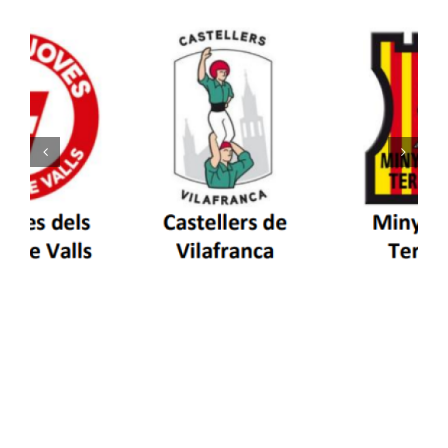
Els Castellers de Vilafranca unieixen tradició i
patrimoni en un viatge de colla a la Vall
d’Aran i a la Vall de Boí