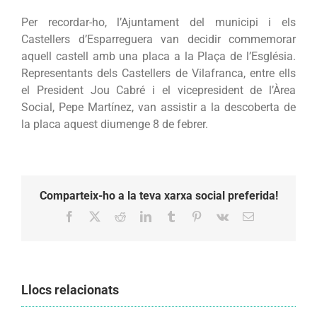
Per recordar-ho, l’Ajuntament del municipi i els
Castellers d’Esparreguera van decidir commemorar
aquell castell amb una placa a la Plaça de l’Església.
Representants dels Castellers de Vilafranca, entre ells
el President Jou Cabré i el vicepresident de l’Àrea
Social, Pepe Martínez, van assistir a la descoberta de
la placa aquest diumenge 8 de febrer.
Comparteix-ho a la teva xarxa social preferida!
Facebook
X
Reddit
LinkedIn
Tumblr
Pinterest
Vk
Email:
Llocs relacionats