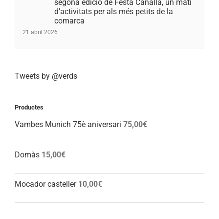
segona edició de Festa Canalla, un matí
d’activitats per als més petits de la
comarca
21 abril 2026
Tweets by @verds
Productes
Vambes Munich 75è aniversari
75,00
€
Domàs
15,00
€
Mocador casteller
10,00
€