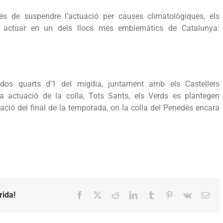
 de suspendre l’actuació per causes climatològiques, els
a actuar en un dels llocs més emblemàtics de Catalunya:
dos quarts d’1 del migdia, juntament amb els Castellers
a actuació de la colla, Tots Sants, els Verds es plantegen
ció del final de la temporada, on la colla del Penedès encara
rida!
Facebook
X
Reddit
LinkedIn
Tumblr
Pinterest
Vk
Emai