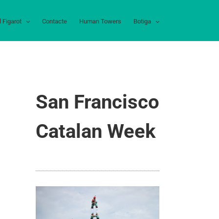
l Figarot
Contacte
Human Towers
Botiga
San Francisco
Catalan Week