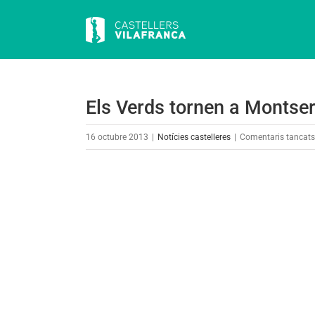
Skip
to
content
Els Verds tornen a Montser
16 octubre 2013
|
Notícies castelleres
|
Comentaris tancats
View
Larger
Image