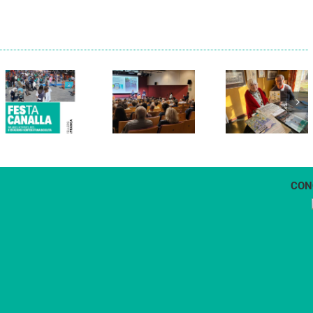
Els Verds
Cal Figarot
presenten el
lidera el
llibre
primer
“Petita
projecte
història
d’energia
dels
comunitària
Castellers
de
de
Vilafranca
Vilafranca”
CON
1