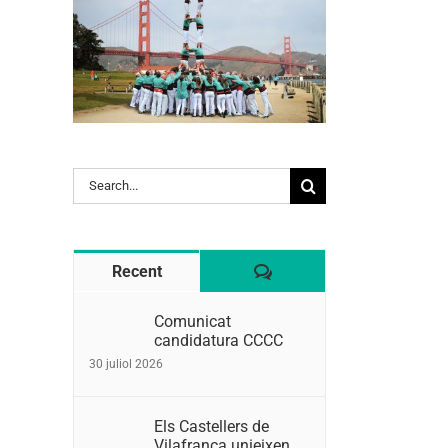
Search
for:
Comentaris
Recent
Comunicat
candidatura CCCC
30 juliol 2026
Els Castellers de
Vilafranca unieixen