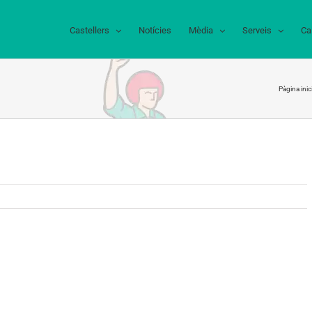
Castellers
Notícies
Mèdia
Serveis
Ca
Pàgina inici