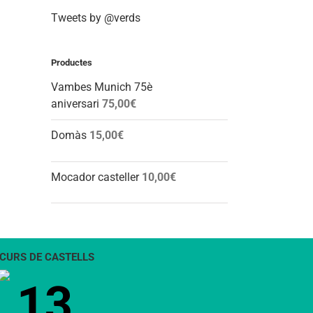
Tweets by @verds
Productes
Vambes Munich 75è
aniversari
75,00
€
Domàs
15,00
€
Mocador casteller
10,00
€
CURS DE CASTELLS
13