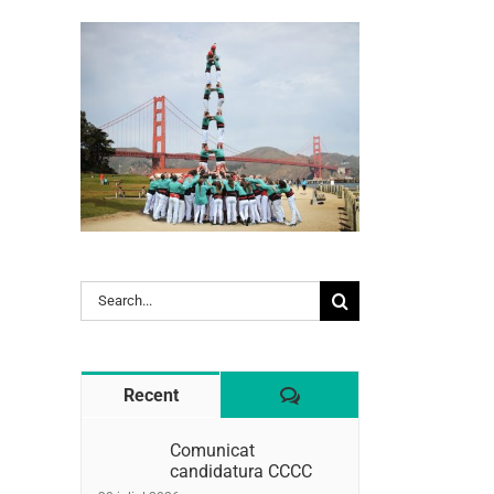
l:
Search
for:
Comentaris
Recent
Comunicat
candidatura CCCC