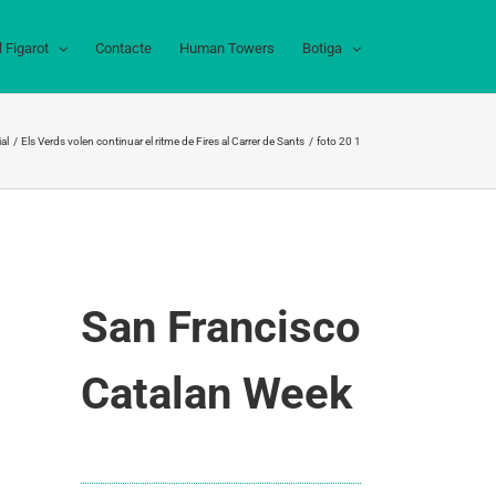
l Figarot
Contacte
Human Towers
Botiga
al
Els Verds volen continuar el ritme de Fires al Carrer de Sants
foto 20 1
San Francisco
Catalan Week