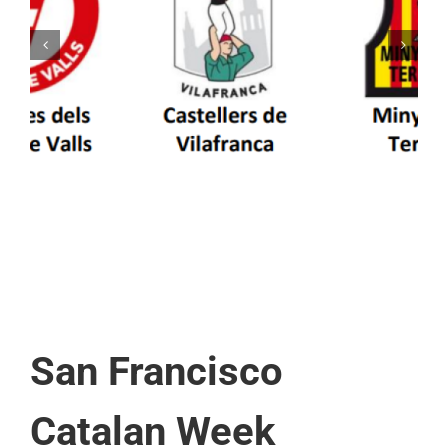
Els Castellers de Vilafranca unieixen tradició i
patrimoni en un viatge de colla a la Vall
d’Aran i a la Vall de Boí
San Francisco
Catalan Week