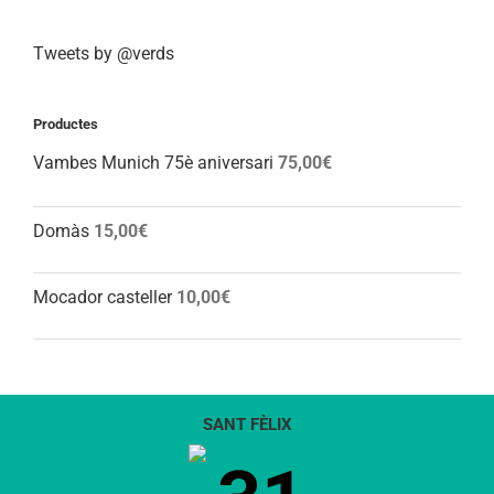
Tweets by @verds
Productes
Vambes Munich 75è aniversari
75,00
€
Domàs
15,00
€
Mocador casteller
10,00
€
SANT FÈLIX