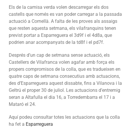
Els de la camisa verda volen descarregar els dos
castells que només es van poder carregar a la passada
actuació a Cornellà. A falta de les proves als assaigs
que resten aquesta setmana, els vilafranquins tenen
previst portar a Esparreguera el 3d9f i el 4d8a, que
podrien anar acompanyats de la td8f i el pd7f.
Després d’un cap de setmana sense actuació, els
Castellers de Vilafranca volen agafar amb força els
propers compromisos de la colla, que es tradueixen en
quatre caps de setmana consecutius amb actuacions,
des d’Esparreguera aquest dissabte, fins a Vilanova i la
Geltrú el proper 30 de juliol. Les actuacions d’entremig
seran a Altafulla el dia 16, a Torredembarra el 17 i a
Mataró el 24.
Aquí podeu consultar totes les actuacions que la colla
ha fet a
Esparreguera