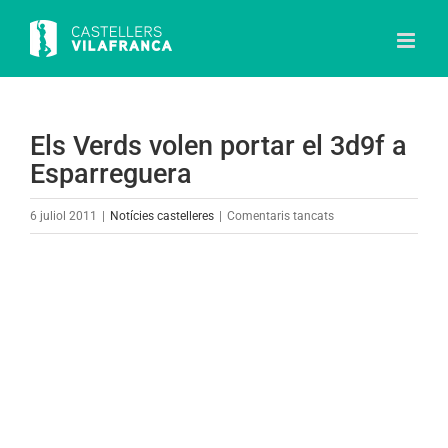
Skip
to
content
Els Verds volen portar el 3d9f a
Esparreguera
a
6 juliol 2011
|
Notícies castelleres
|
Comentaris tancats
Els
Verds
View
volen
Larger
portar
Image
el
3d9f
a
Esparreguera