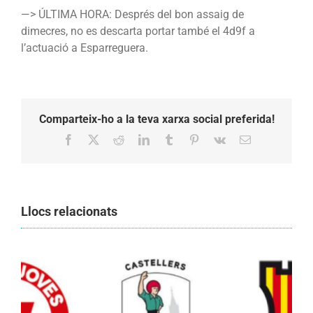
—> ÚLTIMA HORA: Després del bon assaig de
dimecres, no es descarta portar també el 4d9f a
l’actuació a Esparreguera.
Comparteix-ho a la teva xarxa social preferida!
Facebook
X
Reddit
LinkedIn
Tumblr
Pinterest
Vk
Email:
Llocs relacionats