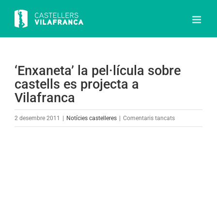
Skip
to
content
‘Enxaneta’ la pel·lícula sobre
castells es projecta a
Vilafranca
a
2 desembre 2011
|
Notícies castelleres
|
Comentaris tancats
‘Enxaneta’
la
pel·lícula
sobre
castells
es
projecta
a