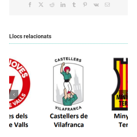
Facebook
X
Reddit
LinkedIn
Tumblr
Pinterest
Vk
Email:
Llocs relacionats
Els Castellers de Vilafranca unieixen tradició i
patrimoni en un viatge de colla a la Vall
d’Aran i a la Vall de Boí