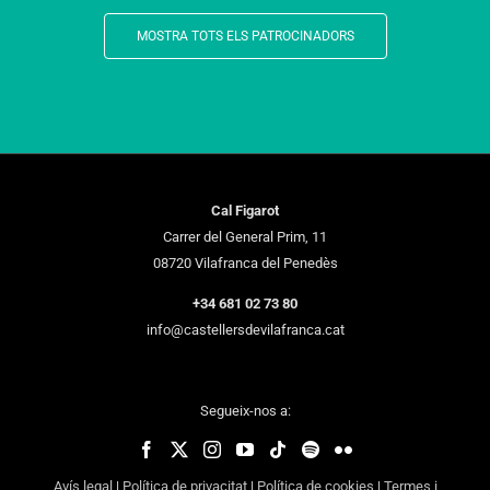
Cal Figarot
Carrer del General Prim, 11
08720 Vilafranca del Penedès
+34 681 02 73 80
info@castellersdevilafranca.cat
Segueix-nos a:
Avís legal
|
Política de privacitat
|
Política de cookies
|
Termes i
condicions
|
Disseny Web