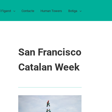
l Figarot
Contacte
Human Towers
Botiga
San Francisco
Catalan Week