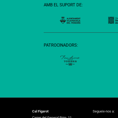
AMB EL SUPORT DE:
PATROCINADORS:
Cal Figarot
Segueix-nos a:
Carrer del General Prim, 11