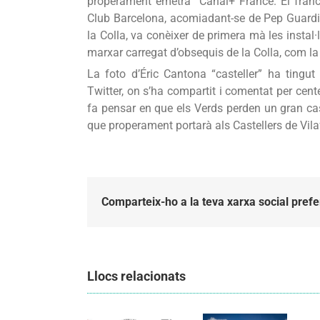
properament emetrà Canal+ France. El francé
Club Barcelona, acomiadant-se de Pep Guardiol
la Colla, va conèixer de primera mà les instal·l
marxar carregat d’obsequis de la Colla, com la 
La foto d’Éric Cantona “casteller” ha tingut
Twitter, on s’ha compartit i comentat per cen
fa pensar en que els Verds perden un gran cas
que properament portarà als Castellers de Vila
Comparteix-ho a la teva xarxa social prefe
Llocs relacionats
Els
Els
Castellers
Castellers
de
de