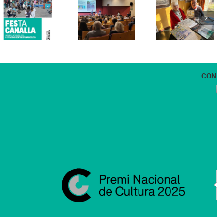
Cal Figarot
presenten el
lidera el
llibre
primer
“Petita
projecte
història
d’energia
dels
comunitària
Castellers
de
de
Vilafranca
Vilafranca”
CON
1