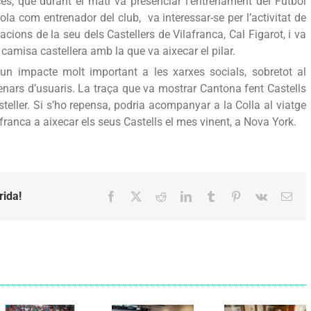
s, que durant el matí va presenciar l’entrenament del Futbol
a com entrenador del club, va interessar-se per l’activitat de
acions de la seu dels Castellers de Vilafranca, Cal Figarot, i va
camisa castellera amb la que va aixecar el pilar.
 un impacte molt important a les xarxes socials, sobretot al
tenars d’usuaris. La traça que va mostrar Cantona fent Castells
teller. Si s’ho repensa, podria acompanyar a la Colla al viatge
franca a aixecar els seus Castells el mes vinent, a Nova York.
rida!
Facebook
X
Reddit
LinkedIn
Tumblr
Pinterest
Vk
Emai
Els Verds