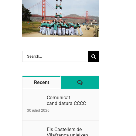
Search
for:
Comentaris
Recent
Comunicat
candidatura CCCC
30 juliol 2026
Els Castellers de
Vilafranca unieixen