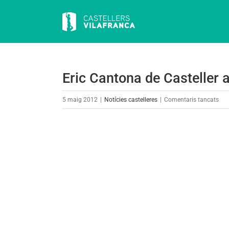
Skip
to
content
Eric Cantona de Casteller 
a
5 maig 2012
|
Notícies castelleres
|
Comentaris tancats
Eric
Can
View
de
Larger
Cast
Image
am
els
Ver