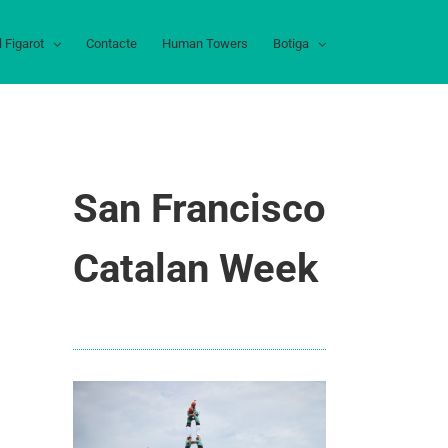
l Figarot
Contacte
Human Towers
Botiga
San Francisco
Catalan Week