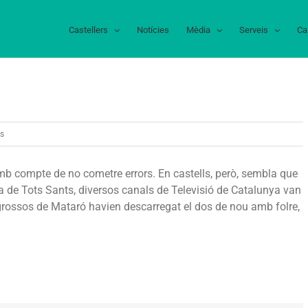
Castellers
Notícies
Mèdia
Serveis
Ca
a
ts
Errada
esperpèntica
amb compte de no cometre errors. En castells, però, sembla que
dia de Tots Sants, diversos canals de Televisió de Catalunya van
grossos de Mataró havien descarregat el dos de nou amb folre,