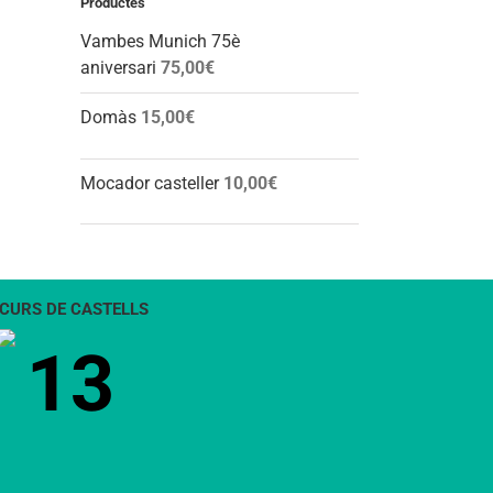
Productes
Vambes Munich 75è
aniversari
75,00
€
Domàs
15,00
€
Mocador casteller
10,00
€
CURS DE CASTELLS
13