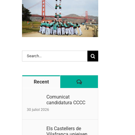
l:
Search
for:
Comentaris
Recent
Comunicat
candidatura CCCC
30 juliol 2026
Els Castellers de
Vilafranca unieixen