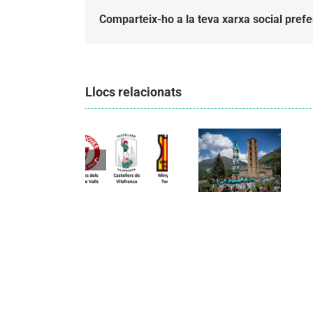
Comparteix-ho a la teva xarxa social prefe
Llocs relacionats
Els
Els
Castellers
Castellers
de
de
Vilafranca
Vilafranca
organitzen
unieixen
la segona
Comunicat
tradició i
edició de
candidatura
patrimoni
Festa
CCCC
en un
Canalla, un
viatge de
matí
colla a la
d’activitats
Vall d’Aran i
per als més
a la Vall de
petits de la
Boí
comarca