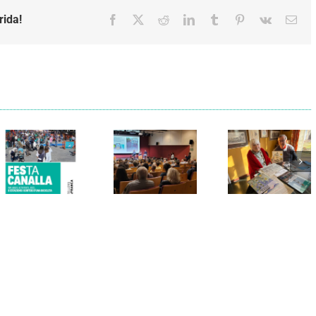
rida!
Facebook
X
Reddit
LinkedIn
Tumblr
Pinterest
Vk
Emai
Els Verds
Cal Figarot
presenten el
lidera el
llibre
primer
“Petita
projecte
història
d’energia
dels
comunitària
Castellers
de
de
Vilafranca
Vilafranca”