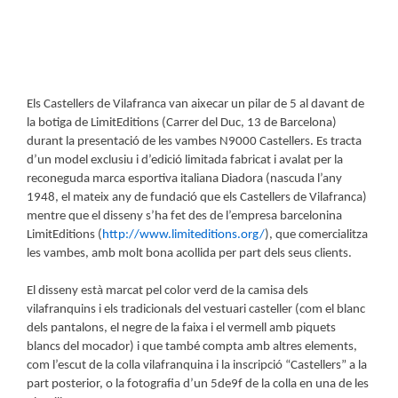
Els Castellers de Vilafranca van aixecar un pilar de 5 al davant de
la botiga de LimitEditions (Carrer del Duc, 13 de Barcelona)
durant la presentació de les vambes N9000 Castellers. Es tracta
d’un model exclusiu i d’edició limitada fabricat i avalat per
la
reconeguda marca esportiva italiana Diadora (nascuda l’any
1948, el mateix any de fundació que els Castellers de Vilafranca)
mentre que el disseny s’ha fet des de
l’empresa barcelonina
LimitEditions (
http://www.limiteditions.org/
), que comercialitza
les vambes, amb molt bona acollida per part dels seus clients.
El disseny està marcat pel color verd de la camisa dels
vilafranquins i els tradicionals del vestuari casteller (com el blanc
dels pantalons, el negre de la faixa i el vermell amb piquets
blancs del mocador) i que també compta amb altres elements,
com
l’escut de la colla vilafranquina i la inscripció “Castellers” a la
part posterior, o la fotografia d’un 5de9f de la colla en una de les