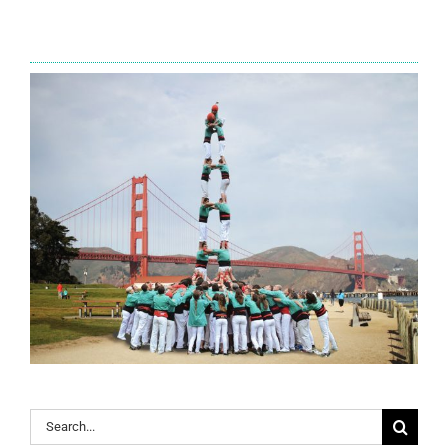
Search
for: