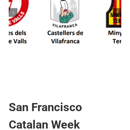
Els Castellers de Vilafranca unieixen tradició i
patrimoni en un viatge de colla a la Vall
d’Aran i a la Vall de Boí
San Francisco
Catalan Week