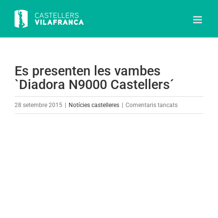
Skip
to
content
Es presenten les vambes
`Diadora N9000 Castellers´
a
28 setembre 2015
|
Notícies castelleres
|
Comentaris tancats
Es
presenten
View
les
Larger
vambes
Image
`Diadora
N9000
Castellers
´