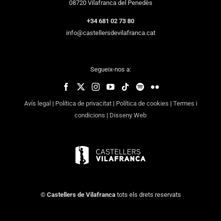
08720 Vilafranca del Penedès
+34 681 02 73 80
info@castellersdevilafranca.cat
Segueix-nos a:
Avís legal
|
Política de privacitat
|
Política de cookies
|
Termes i
condicions
|
Disseny Web
©
Castellers de Vilafranca
tots els drets reservats