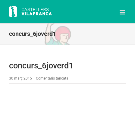
Skip
to
content
concurs_6joverd1
concurs_6joverd1
a
30 març 2015
|
Comentaris tancats
concurs_6joverd1