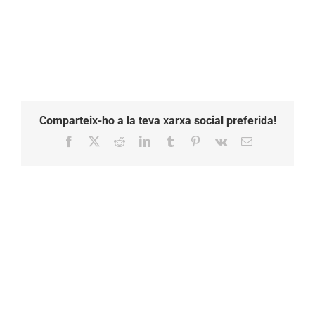
Comparteix-ho a la teva xarxa social preferida!
Facebook
X
Reddit
LinkedIn
Tumblr
Pinterest
Vk
Email: