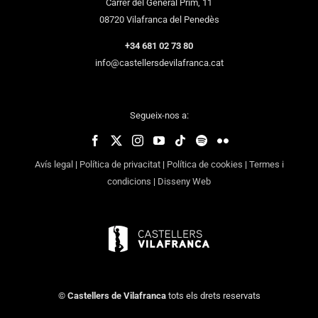
Carrer del General Prim, 11
08720 Vilafranca del Penedès
+34 681 02 73 80
info@castellersdevilafranca.cat
Segueix-nos a:
Avís legal
|
Política de privacitat
|
Política de cookies
|
Termes i
condicions
|
Disseny Web
©
Castellers de Vilafranca
tots els drets reservats