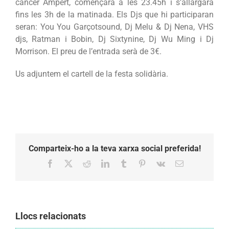
càncer Ampert, començarà a les 23.45h i s’allargarà
fins les 3h de la matinada. Els Djs que hi participaran
seran: You You Garçotsound, Dj Melu & Dj Nena, VHS
djs, Ratman i Bobin, Dj Sixtynine, Dj Wu Ming i Dj
Morrison. El preu de l’entrada serà de 3€.
Us adjuntem el cartell de la festa solidària.
Comparteix-ho a la teva xarxa social preferida!
Facebook
X
Reddit
LinkedIn
Tumblr
Pinterest
Vk
Email:
Llocs relacionats