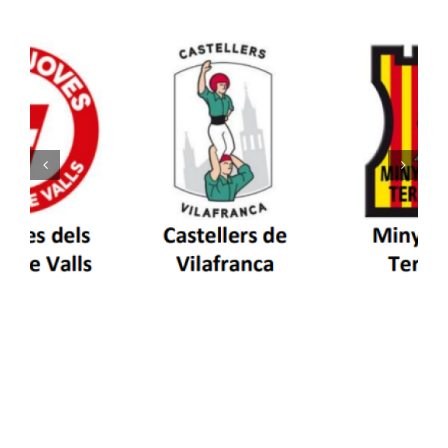
Els Castellers de Vilafranca unieixen tradició i
patrimoni en un viatge de colla a la Vall
d’Aran i a la Vall de Boí