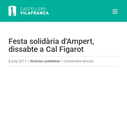
Skip
to
content
Festa solidària d’Ampert,
dissabte a Cal Figarot
a
8 juny 2011
|
Notícies castelleres
|
Comentaris tancats
Festa
solidària
View
d’Ampert,
Larger
dissabte
Image
a
Cal
Figarot