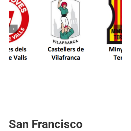
Els Castellers de Vilafranca unieixen tradició i
patrimoni en un viatge de colla a la Vall
d’Aran i a la Vall de Boí
San Francisco