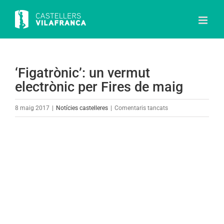
Skip
to
content
‘Figatrònic’: un vermut
electrònic per Fires de maig
a
8 maig 2017
|
Notícies castelleres
|
Comentaris tancats
‘Figatrònic’:
un
View
vermut
Larger
electrònic
Image
per
Fires
de
maig