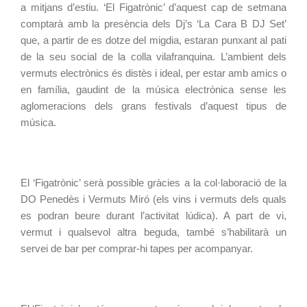
a mitjans d’estiu. ‘El Figatrònic’ d’aquest cap de setmana 
comptarà amb la presència dels Dj’s ‘La Cara B DJ Set’ 
que, a partir de es dotze del migdia, estaran punxant al pati 
de la seu social de la colla vilafranquina. L’ambient dels 
vermuts electrònics és distès i ideal, per estar amb amics o 
en família, gaudint de la música electrònica sense les 
aglomeracions dels grans festivals d’aquest tipus de 
música.
El ‘Figatrònic’ serà possible gràcies a la col·laboració de la 
DO Penedès i Vermuts Miró (els vins i vermuts dels quals 
es podran beure durant l’activitat lúdica). A part de vi, 
vermut i qualsevol altra beguda, també s’habilitarà un 
servei de bar per comprar-hi tapes per acompanyar.