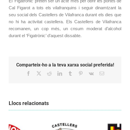
El ‘Figatrònic’ pretén ser un acte més per obrir les portes de 
Cal Figarot a tots els vilafranquins i seguir dinamtzant la 
seu social dels Castellers de Vilafranca durant els dies que 
no hi ha activitat castellera. Els Castellers de Vilafranca 
recomanen, un cop més, un cnsum moderat d’alcohol 
durant el ‘Figatrònic’ d’aquest dissabte.
Comparteix-ho a la teva xarxa social preferida!
Facebook
X
Reddit
LinkedIn
Tumblr
Pinterest
Vk
Email:
Llocs relacionats