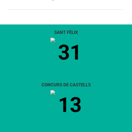
SANT FÈLIX
31
CONCURS DE CASTELLS
13