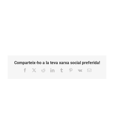
Comparteix-ho a la teva xarxa social preferida!
Facebook
X
Reddit
LinkedIn
Tumblr
Pinterest
Vk
Email: