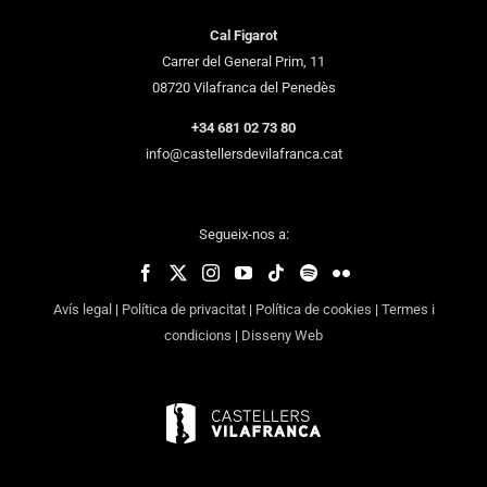
Cal Figarot
Carrer del General Prim, 11
08720 Vilafranca del Penedès
+34 681 02 73 80
info@castellersdevilafranca.cat
Segueix-nos a:
Avís legal
|
Política de privacitat
|
Política de cookies
|
Termes i
condicions
|
Disseny Web