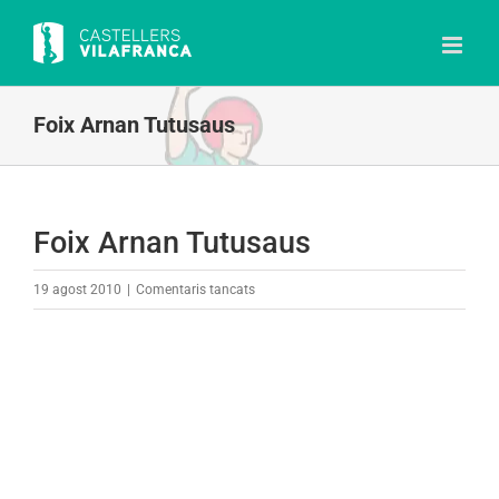
Skip
to
content
Foix Arnan Tutusaus
Foix Arnan Tutusaus
a
19 agost 2010
|
Comentaris tancats
Foix
Arnan
Tutusaus