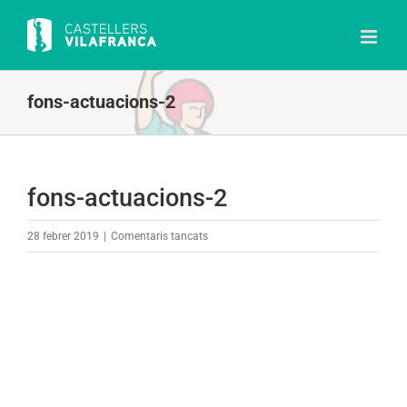
Skip
to
content
fons-actuacions-2
fons-actuacions-2
a
28 febrer 2019
|
Comentaris tancats
fons-
actuacions-
2