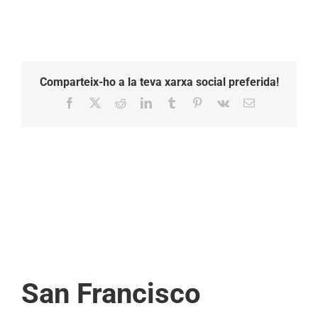
Comparteix-ho a la teva xarxa social preferida!
Facebook
X
Reddit
LinkedIn
Tumblr
Pinterest
Vk
Email:
San Francisco