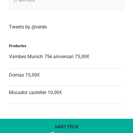
21 abril 2026
Tweets by @verds
Productes
Vambes Munich 75è aniversari
75,00
€
Domàs
15,00
€
Mocador casteller
10,00
€
SANT FÈLIX