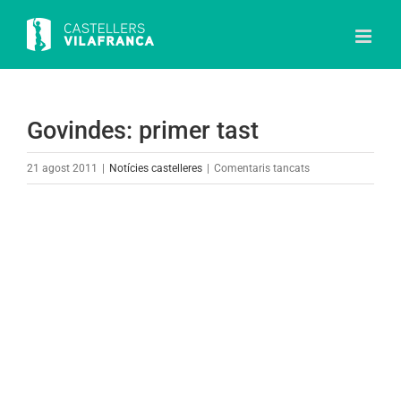
Skip
to
content
Govindes: primer tast
a
21 agost 2011
|
Notícies castelleres
|
Comentaris tancats
Govindes:
primer
View
tast
Larger
Image