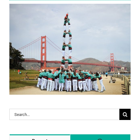
Search
for: