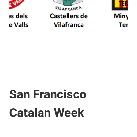
patrimoni en un viatge de colla a la Vall
d’Aran i a la Vall de Boí
San Francisco
Catalan Week