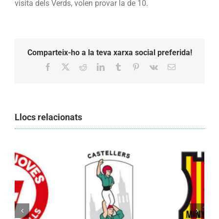
visita dels Verds, volen provar la de 10.
Comparteix-ho a la teva xarxa social preferida!
Facebook
X
Reddit
LinkedIn
Tumblr
Pinterest
Vk
Email:
Llocs relacionats
Els Castellers de Vilafranca unieixen tradició i