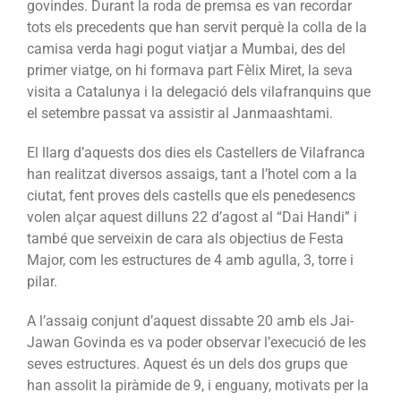
govindes. Durant la roda de premsa es van recordar
tots els precedents que han servit perquè la colla de la
camisa verda hagi pogut viatjar a Mumbai, des del
primer viatge, on hi formava part Fèlix Miret, la seva
visita a Catalunya i la delegació dels vilafranquins que
el setembre passat va assistir al Janmaashtami.
El llarg d’aquests dos dies els Castellers de Vilafranca
han realitzat diversos assaigs, tant a l’hotel com a la
ciutat, fent proves dels castells que els penedesencs
volen alçar aquest dilluns 22 d’agost al “Dai Handi” i
també que serveixin de cara als objectius de Festa
Major, com les estructures de 4 amb agulla, 3, torre i
pilar.
A l’assaig conjunt d’aquest dissabte 20 amb els Jai-
Jawan Govinda es va poder observar l’execució de les
seves estructures. Aquest és un dels dos grups que
han assolit la piràmide de 9, i enguany, motivats per la