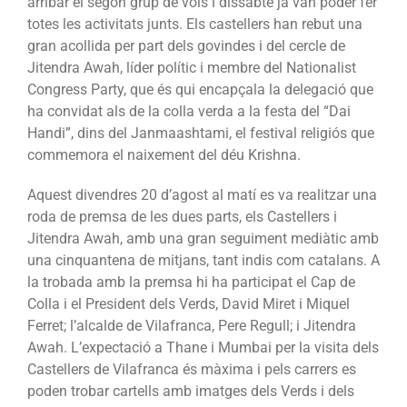
arribar el segon grup de vols i dissabte ja van poder fer
totes les activitats junts. Els castellers han rebut una
gran acollida per part dels govindes i del cercle de
Jitendra Awah, líder polític i membre del Nationalist
Congress Party, que és qui encapçala la delegació que
ha convidat als de la colla verda a la festa del “Dai
Handi”, dins del Janmaashtami, el festival religiós que
commemora el naixement del déu Krishna.
Aquest divendres 20 d’agost al matí es va realitzar una
roda de premsa de les dues parts, els Castellers i
Jitendra Awah, amb una gran seguiment mediàtic amb
una cinquantena de mitjans, tant indis com catalans. A
la trobada amb la premsa hi ha participat el Cap de
Colla i el President dels Verds, David Miret i Miquel
Ferret; l’alcalde de Vilafranca, Pere Regull; i Jitendra
Awah. L’expectació a Thane i Mumbai per la visita dels
Castellers de Vilafranca és màxima i pels carrers es
poden trobar cartells amb imatges dels Verds i dels