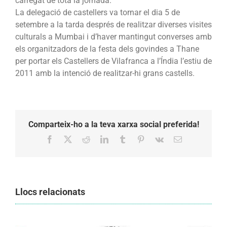
carregat de tota la jornada.
La delegació de castellers va tornar el dia 5 de
setembre a la tarda després de realitzar diverses visites
culturals a Mumbai i d’haver mantingut converses amb
els organitzadors de la festa dels govindes a Thane
per portar els Castellers de Vilafranca a l’Índia l’estiu de
2011 amb la intenció de realitzar-hi grans castells.
Comparteix-ho a la teva xarxa social preferida!
Facebook
X
Reddit
LinkedIn
Tumblr
Pinterest
Vk
Email:
Llocs relacionats