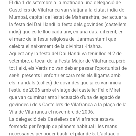
El dia 1 de setembre a la matinada una delegació de
Castellers de Vilafranca van viatjar a la ciutat índia de
Mumbai, capital de l’estat de Maharashtra, per actuar a
la festa del Dai Handi la festa dels govindes (castellers
indis) que es té lloc cada any, en una data diferent, en
el marc de la festa religiosa del Janmashtami que
celebra el naixement de la divinitat Krishna.
Aquest any la festa del Dai Handi va tenir lloc el 2 de
setembre, a tocar de la Festa Major de Vilafranca, però
tot i així, els Verds no van deixar passar l’oportunitat de
ser-hi presents i enfortir encara més els lligams amb
els mandals (colles) de govindes que ja es van iniciar
l’estiu de 2006 amb el viatge del casteller Fèlix Miret i
que van culminar amb l’actuació d’una delegació de
govindes i dels Castellers de Vilafranca a la plaça de la
Vila de Vilafranca el novembre de 2006.
La delegació dels Castellers de Vilafranca estava
formada per l’equip de pilaners habitual i les mans
necessàries per poder bastir el pilar de 5. L’actuació