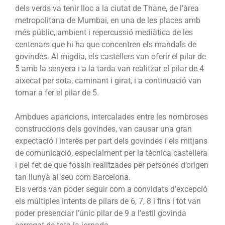
dels verds va tenir lloc a la ciutat de Thane, de l’àrea
metropolitana de Mumbai, en una de les places amb
més públic, ambient i repercussió mediàtica de les
centenars que hi ha que concentren els mandals de
govindes. Al migdia, els castellers van oferir el pilar de
5 amb la senyera i a la tarda van realitzar el pilar de 4
aixecat per sota, caminant i girat, i a continuació van
tornar a fer el pilar de 5.
Ambdues aparicions, intercalades entre les nombroses
construccions dels govindes, van causar una gran
expectació i interès per part dels govindes i els mitjans
de comunicació, especialment per la tècnica castellera
i pel fet de que fossin realitzades per persones d’origen
tan llunyà al seu com Barcelona.
Els verds van poder seguir com a convidats d’excepció
els múltiples intents de pilars de 6, 7, 8 i fins i tot van
poder presenciar l’únic pilar de 9 a l’estil govinda