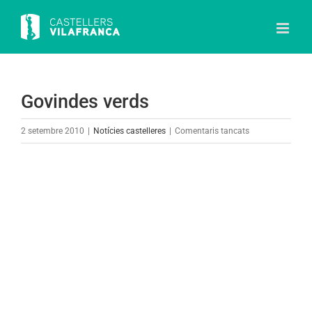
Skip
to
content
Govindes verds
a
2 setembre 2010
|
Notícies castelleres
|
Comentaris tancats
Govindes
verds
View
Larger
Image