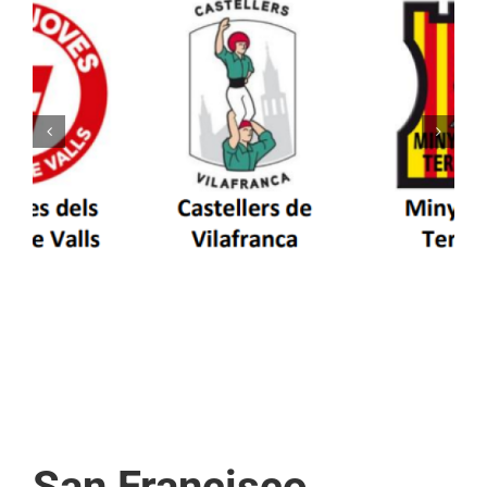
Els Castellers de Vilafranca unieixen tradició i
patrimoni en un viatge de colla a la Vall
d’Aran i a la Vall de Boí
San Francisco