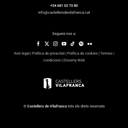
+34 681 02 73 80
info@castellersdevilafranca.cat
Segueix-nos a:
Avís legal
|
Política de privacitat
|
Política de cookies
|
Termes i
condicions
|
Disseny Web
©
Castellers de Vilafranca
tots els drets reservats