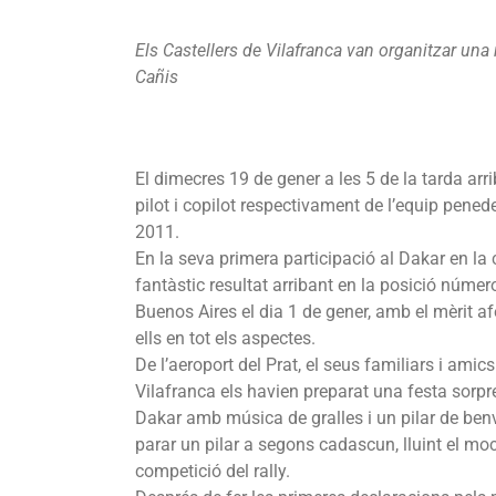
Els Castellers de Vilafranca van organitzar una
Cañis
El dimecres 19 de gener a les 5 de la tarda ar
pilot i copilot respectivament de l’equip pen
2011.
En la seva primera participació al Dakar en l
fantàstic resultat arribant en la posició núme
Buenos Aires el dia 1 de gener, amb el mèrit a
ells en tot els aspectes.
De l’aeroport del Prat, el seus familiars i amics
Vilafranca els havien preparat una festa sorpre
Dakar amb música de gralles i un pilar de be
parar un pilar a segons cadascun, lluint el moc
competició del rally.