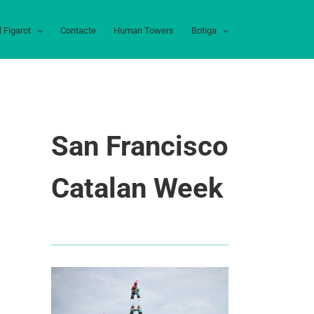
l Figarot
Contacte
Human Towers
Botiga
San Francisco
Catalan Week