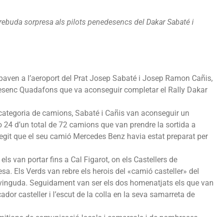
 rebuda sorpresa als pilots penedesencs del Dakar Sabaté i
ribaven a l’aeroport del Prat Josep Sabaté i Josep Ramon Cañis,
edesenc Quadafons que va aconseguir completar el Rally Dakar
a categoria de camions, Sabaté i Cañis van aconseguir un
ro 24 d’un total de 72 camions que van prendre la sortida a
fegit que el seu camió Mercedes Benz havia estat preparat per
 els van portar fins a Cal Figarot, on els Castellers de
sa. Els Verds van rebre els herois del «camió casteller» del
nvinguda. Seguidament van ser els dos homenatjats els que van
ador casteller i l’escut de la colla en la seva samarreta de