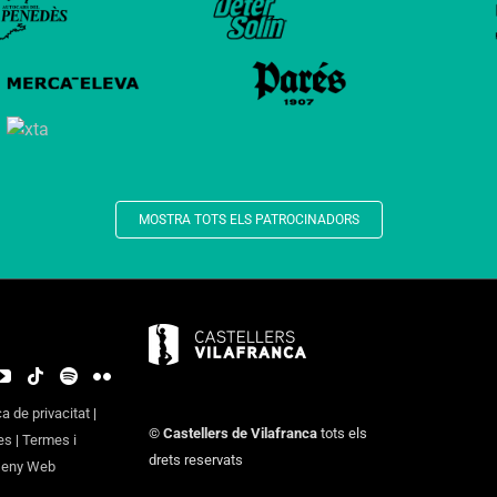
MOSTRA TOTS ELS PATROCINADORS
ca de privacitat
|
©
Castellers de Vilafranca
tots els
es
|
Termes i
drets reservats
seny Web