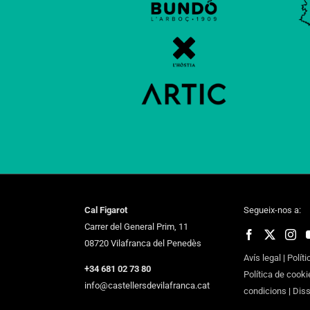
Cal Figarot
Segueix-nos a:
Carrer del General Prim, 11
08720 Vilafranca del Penedès
Avís legal
|
Políti
+34 681 02 73 80
Política de cooki
info@castellersdevilafranca.cat
condicions
|
Dis