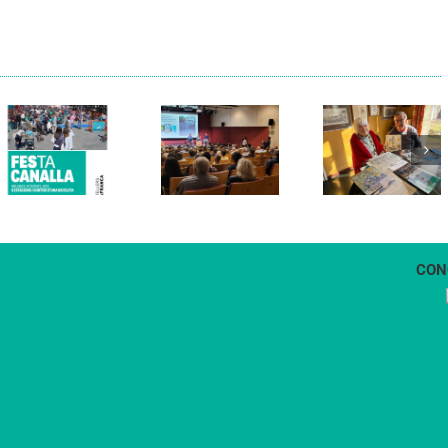
Els Verds
Cal Figarot
presenten el
lidera el
llibre
primer
“Petita
projecte
història
d’energia
dels
comunitària
Castellers
de
de
Vilafranca
Vilafranca”
CON
1