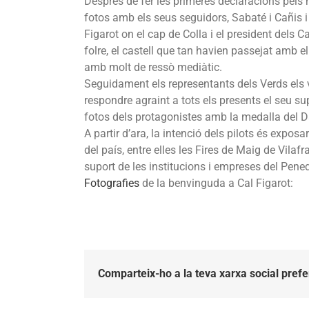
Després de fer les primeres declaracions pels
fotos amb els seus seguidors, Sabaté i Cañis i t
Figarot on el cap de Colla i el president dels 
folre, el castell que tan havien passejat amb e
amb molt de ressò mediàtic.
Seguidament els representants dels Verds els va
respondre agraint a tots els presents el seu s
fotos dels protagonistes amb la medalla del D
A partir d’ara, la intenció dels pilots és expo
del país, entre elles les Fires de Maig de Vilaf
suport de les institucions i empreses del Pene
Fotografies
de la benvinguda a Cal Figarot:
Comparteix-ho a la teva xarxa social prefe