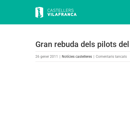
Skip
to
content
Gran rebuda dels pilots del
a
26 gener 2011
|
Notícies castelleres
|
Comentaris tancats
G
r
View
de
Larger
pi
Image
de
D
a
Ca
Fi