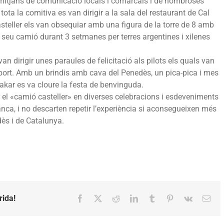
 mitjans de comunicació locals i comarcals i de nombroses
ota la comitiva es van dirigir a la sala del restaurant de Cal
Casteller els van obsequiar amb una figura de la torre de 8 amb
l seu camió durant 3 setmanes per terres argentines i xilenes
n dirigir unes paraules de felicitació als pilots els quals van
uport. Amb un brindis amb cava del Penedès, un pica-pica i mes
akar es va cloure la festa de benvinguda.
sar el «camió casteller» en diverses celebracions i esdeveniments
ranca, i no descarten repetir l’experiència si aconsegueixen més
dès i de Catalunya.
rida!
Facebook
X
Reddit
LinkedIn
Tumblr
Pinterest
Vk
Emai