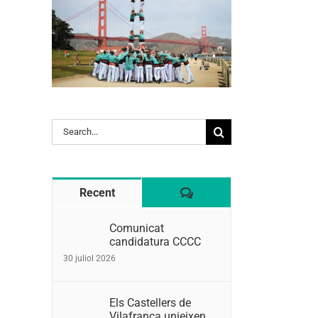
Search
for:
Comentaris
Recent
Comunicat
candidatura CCCC
30 juliol 2026
Els Castellers de
Vilafranca unieixen