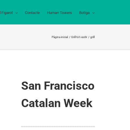
l Figarot
Contacte
Human Towers
Botiga
Pàgina inicial
Grill tot vestir
grill
San Francisco
Catalan Week