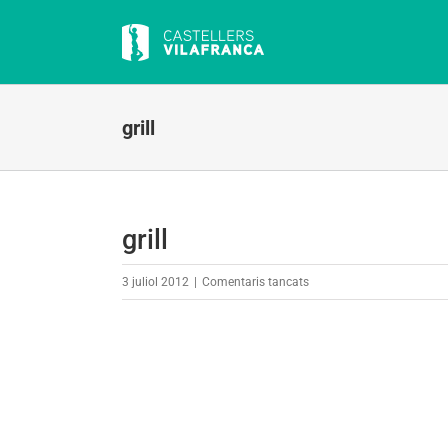
Skip
to
content
grill
grill
a
3 juliol 2012
|
Comentaris tancats
grill