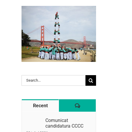
l:
Search
for:
Comentaris
Recent
Comunicat
candidatura CCCC