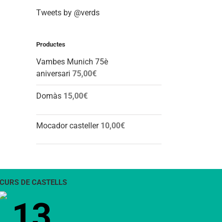
Tweets by @verds
Productes
Vambes Munich 75è
aniversari
75,00
€
Domàs
15,00
€
Mocador casteller
10,00
€
CURS DE CASTELLS
13